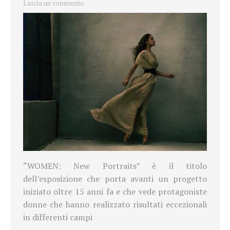
Lascia un commento
“WOMEN: New Portraits” è il titolo
dell’esposizione che porta avanti un progetto
iniziato oltre 15 anni fa e che vede protagoniste
donne che hanno realizzato risultati eccezionali
in differenti campi