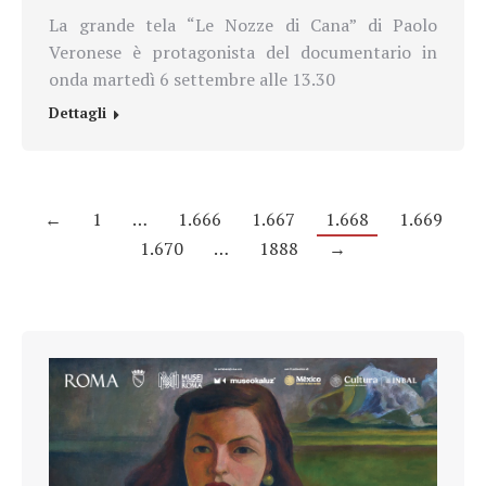
La grande tela “Le Nozze di Cana” di Paolo
Veronese è protagonista del documentario in
onda martedì 6 settembre alle 13.30
Dettagli
←
1
…
1.666
1.667
1.668
1.669
1.670
…
1888
→