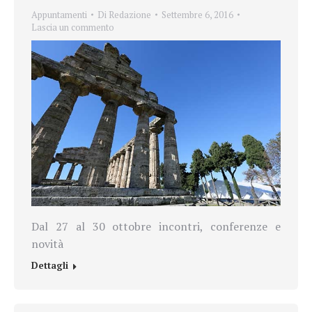
Appuntamenti
Di
Redazione
Settembre 6, 2016
Lascia un commento
Dal 27 al 30 ottobre incontri, conferenze e
novità
Dettagli