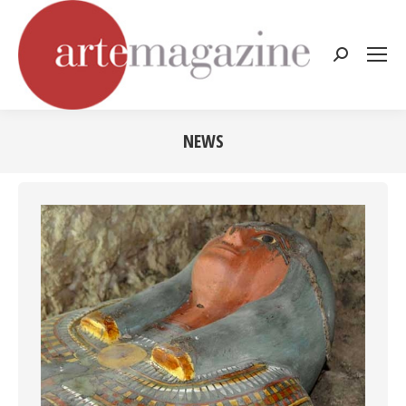
Cerca:
NEWS
Tu sei qui: