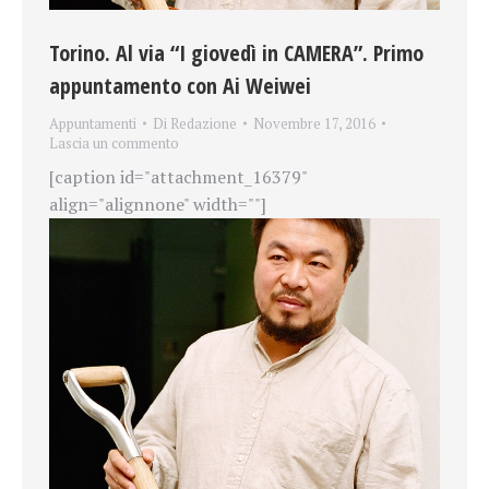
Torino. Al via “I giovedì in CAMERA”. Primo
appuntamento con Ai Weiwei
Appuntamenti
Di
Redazione
Novembre 17, 2016
Lascia un commento
[caption id="attachment_16379"
align="alignnone" width=""]