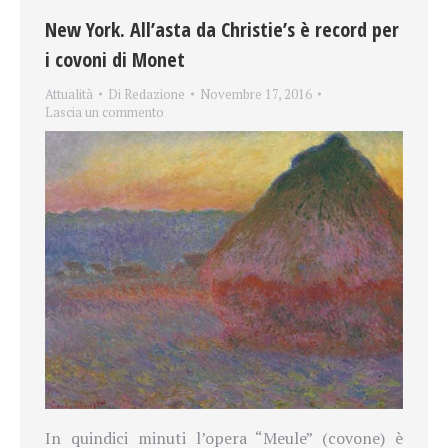
New York. All’asta da Christie’s è record per
i covoni di Monet
Attualità
Di
Redazione
Novembre 17, 2016
Lascia un commento
In quindici minuti l’opera “Meule”
(covone)
è