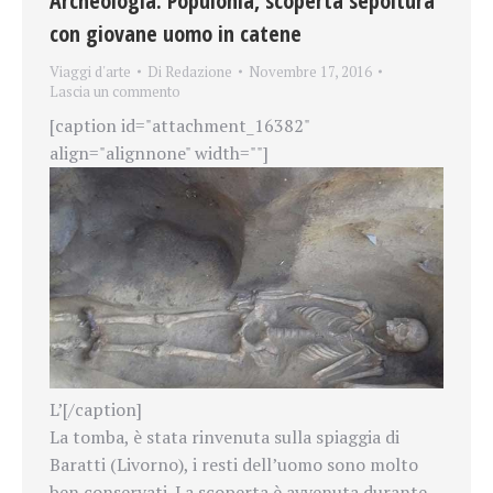
Archeologia. Populonia, scoperta sepoltura
con giovane uomo in catene
Viaggi d'arte
Di
Redazione
Novembre 17, 2016
Lascia un commento
[caption id="attachment_16382"
align="alignnone" width=""]
L’[/caption]
La tomba, è stata rinvenuta
sulla spiaggia di
Baratti (Livorno), i resti dell’uomo sono molto
ben conservati.
La scoperta è avvenuta durante