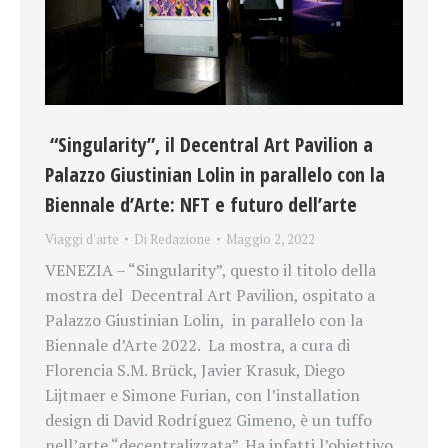
“Singularity”, il Decentral Art Pavilion a
Palazzo Giustinian Lolin in parallelo con la
Biennale d’Arte: NFT e futuro dell’arte
Viaggi d'arte
Di
Redazione
Maggio 2, 2022
VENEZIA – “Singularity”, questo il titolo della
mostra del Decentral Art Pavilion, ospitato a
Palazzo Giustinian Lolin, in parallelo con la
Biennale d’Arte 2022. La mostra, a cura di
Florencia S.M. Brück, Javier Krasuk, Diego
Lijtmaer e Simone Furian, con l’installation
design di David Rodríguez Gimeno, è un tuffo
nell’arte “decentralizzata”. Ha infatti l’obiettivo