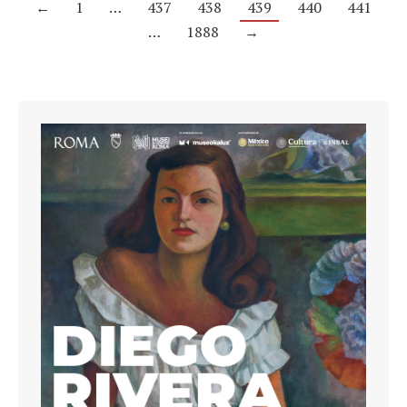
←
1
…
437
438
439
440
441
…
1888
→