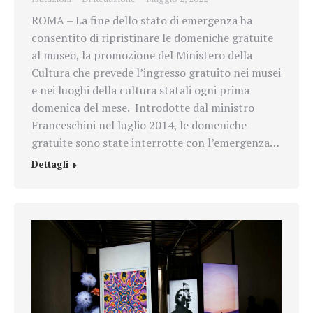
ROMA – La fine dello stato di emergenza ha
consentito di ripristinare le domeniche gratuite
al museo, la promozione del Ministero della
Cultura che prevede l’ingresso gratuito nei musei
e nei luoghi della cultura statali ogni prima
domenica del mese. Introdotte dal ministro
Franceschini nel luglio 2014, le domeniche
gratuite sono state interrotte con l’emergenza…
Dettagli