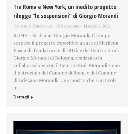
Tra Roma e New York, un inedito progetto
rilegge “le sospensioni” di Giorgio Morandi
Gallerie & Fondazioni
Di
Redazione
Maggio 2, 2022
ROMA – Si chiama Giorgio Morandi, Il tempo
sospeso il progetto espositivo a cura di Marilena
Pasquali, fondatrice e direttrice del Centro Studi
Giorgio Morandi di Bologna, realizzato in
collaborazione con il Centro Studi Morandi e con
il patrocinio del Comune di Roma e del Comune
di Grizzana Morandi. Una mostra che si articola
in…
Dettagli