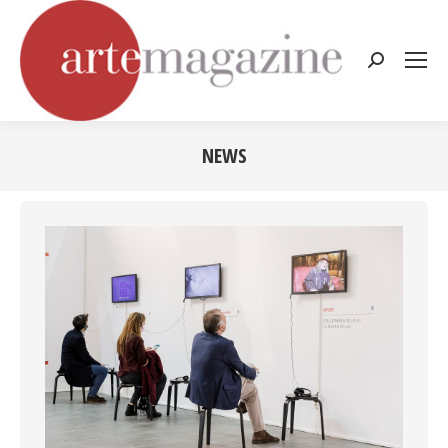
Cerca:
NEWS
Tu sei qui: