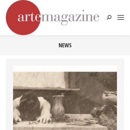
Cerca:
NEWS
Tu sei qui: