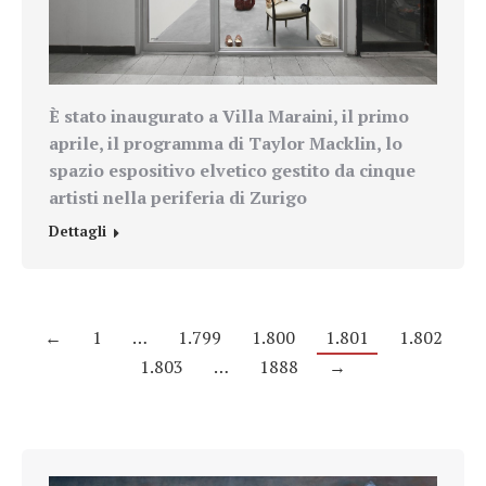
È stato inaugurato a Villa Maraini, il primo
aprile, il programma di
Taylor Macklin
, lo
spazio espositivo elvetico gestit
o
da cinque
artisti nella periferia di Zurigo
Dettagli
←
1
…
1.799
1.800
1.801
1.802
1.803
…
1888
→