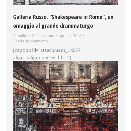
Galleria Russo. “Shakespeare in Rome”, un
omaggio al grande drammaturgo
Attualità
Di
Redazione
Aprile 7, 2016
Lascia un commento
[caption id="attachment_14537"
align="alignnone" width=""]