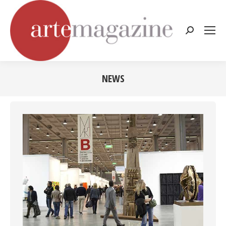
Cerca:
NEWS
Tu sei qui: