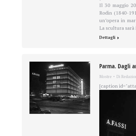
Il 30 maggio 20
Rodin (1840-191
un’opera in mar
La scultura sarà
Dettagli
Parma. Dagli a
Mostre
Di
Redazio
[caption id="att