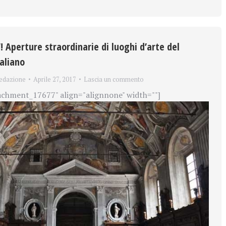
Aperture straordinarie di luoghi d’arte del
aliano
edazione
Aprile 27, 2017
Lascia un commento
achment_17677" align="alignnone" width=""]