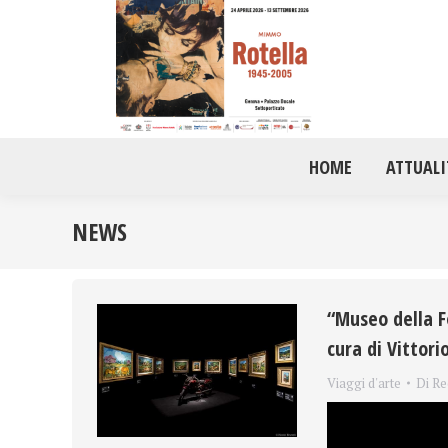
HOME
ATTUALI
NEWS
“Museo della F
cura di Vittori
Viaggi d'arte
Di
Re