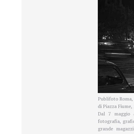
Publifoto Roma, 
di Piazza Fiume,
Dal 7 maggio a
fotografia, graf
grande magazzi