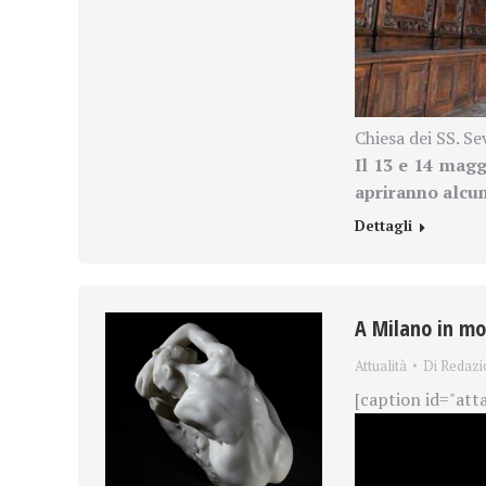
Chiesa dei SS. Se
Il 13 e 14 maggi
apriranno alcuni
Dettagli
A Milano in mo
Attualità
Di
Redazi
[caption id="att