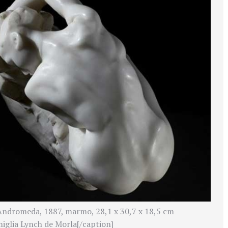
Andromeda, 1887, marmo, 28,1 x 30,7 x 18,5 cm
iglia Lynch de Morla[/caption]