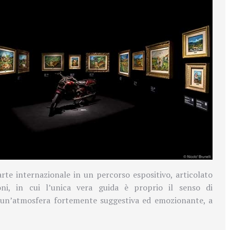
arte internazionale in un percorso espositivo, articolato
oni, in cui l’unica vera guida è proprio il senso di
un’atmosfera fortemente suggestiva ed emozionante, a