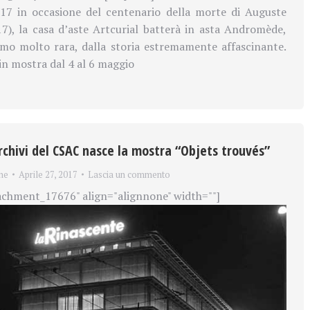
17 in occasione del centenario della morte di Auguste
7), la casa d’aste Artcurial batterà in asta Andromède,
mo molto rara, dalla storia estremamente affascinante.
 in mostra dal 4 al 6 maggio
rchivi del CSAC nasce la mostra “Objets trouvés”
ne
Aprile 27, 2017
Lascia un commento
achment_17676" align="alignnone" width=""]