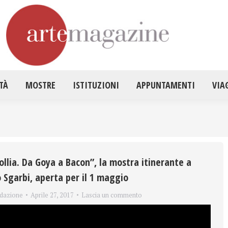
HOME
ATTUALITÀ
MOSTRE
ISTITUZ
TÀ
MOSTRE
ISTITUZIONI
APPUNTAMENTI
VIA
ollia. Da Goya a Bacon”, la mostra itinerante a
o Sgarbi, aperta per il 1 maggio
dazione
Aprile 27, 2017
Lascia un commento