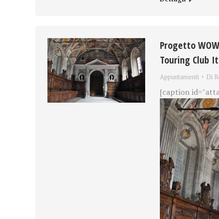
Progetto WOW! 
Touring Club It
Appuntamenti
Di
R
[caption id="att