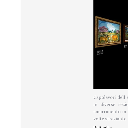
Capolavori dell’
in diverse sezi
smarrimento in 
volte straziante
Dettagli