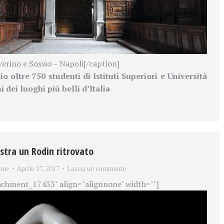
verino e Sossio – Napoli[/caption]
o oltre 750 studenti di Istituti Superiori e Università
 dei luoghi più belli d’Italia
stra un Rodin ritrovato
one
Aprile 27, 2017
Lascia un commento
achment_17433" align="alignnone" width=""]