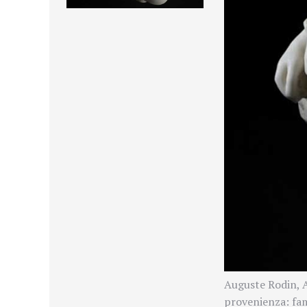
Auguste Rodin, 
provenienza: fam