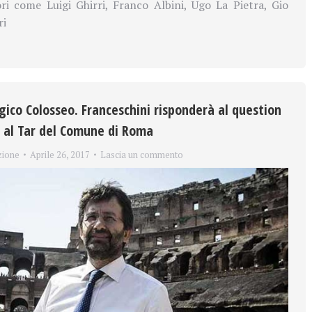
ori come Luigi Ghirri, Franco Albini, Ugo La Pietra, Gio
ri
gico Colosseo. Franceschini risponderà al question
o al Tar del Comune di Roma
zione
Aprile 26, 2017
Lascia un commento