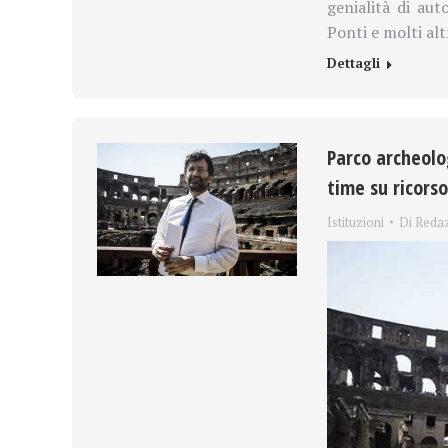
genialità di aut
Ponti e molti alt
Dettagli
Parco archeolo
time su ricors
Istituzioni
Di
Reda