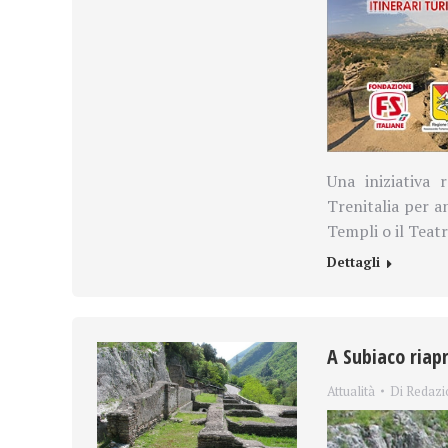
Una iniziativa 
Trenitalia per an
Templi o il Teat
Dettagli
A Subiaco riapr
Attualità
Di
Redazi