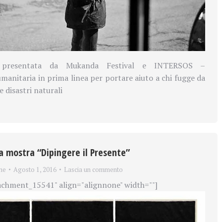
presentata da Mukanda Festival e INTERSOS –
manitaria in prima linea per portare aiuto a chi fugge da
e disastri naturali
la mostra “Dipingere il Presente”
ne
Agosto 1, 2016
Lascia un commento
achment_15541" align="alignnone" width=""]