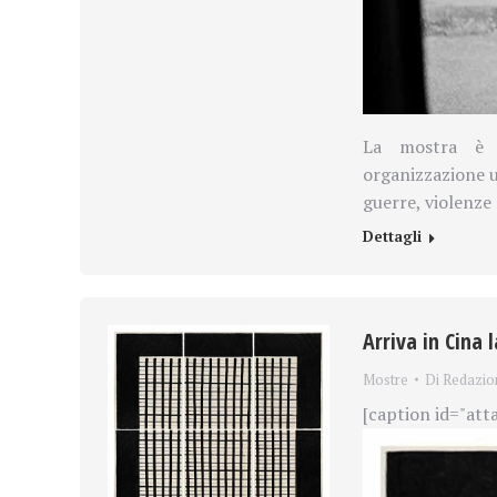
La mostra è 
organizzazione u
guerre, violenze 
Dettagli
Arriva in Cina 
Mostre
Di
Redazio
[caption id="att