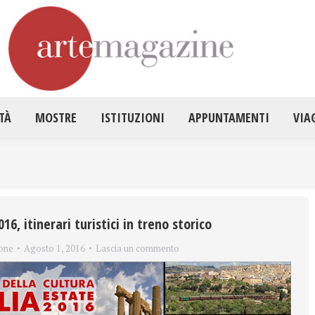
HOME
ATTUALITÀ
MOSTRE
ISTITUZ
TÀ
MOSTRE
ISTITUZIONI
APPUNTAMENTI
VIA
016, itinerari turistici in treno storico
one
Agosto 1, 2016
Lascia un commento