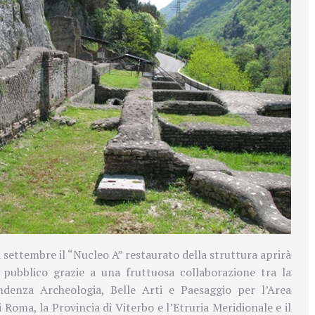
a settembre il “Nucleo A” restaurato della struttura aprirà
l pubblico grazie a una fruttuosa collaborazione tra la
denza Archeologia, Belle Arti e Paesaggio per l’Area
Roma, la Provincia di Viterbo e l’Etruria Meridionale e il