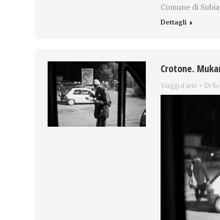
Comune di Subia
Dettagli
Crotone. Mukan
Viaggi d'arte
Di
Re