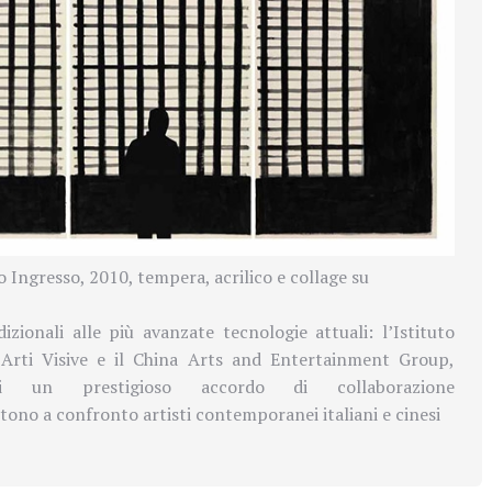
 Ingresso, 2010, tempera, acrilico e collage su
izionali alle più avanzate tecnologie attuali: l’Istituto
Arti Visive e il China Arts and Entertainment Group,
di un prestigioso accordo di collaborazione
tono a confronto artisti contemporanei italiani e cinesi