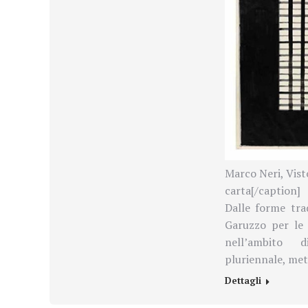
Marco Neri, Visto
carta[/caption]
Dalle forme trad
Garuzzo per le 
nell’ambito 
pluriennale, met
Dettagli