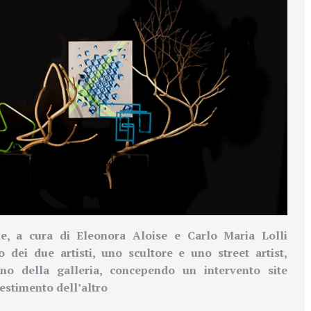
ne, a cura di Eleonora Aloise e Carlo Maria Lolli
o dei due artisti, uno scultore e uno street artist,
no della galleria, concependo un intervento site
lestimento dell’altro