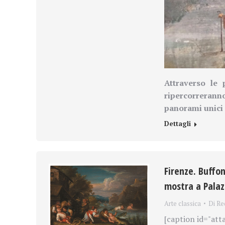
Attraverso le p
ripercorrerann
panorami unici
Dettagli
Firenze. Buffon
mostra a Palazz
Arte classica
Di
Re
[caption id="att