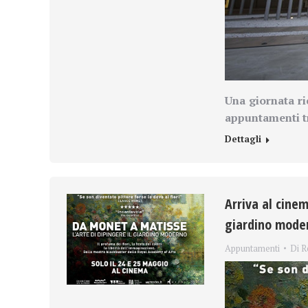
Una giornata ri
appuntamenti tr
Dettagli
Arriva al cinem
giardino mode
Appuntamenti
Di
R