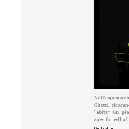
Nell’esposizio
Ghetti, ciascun
“abita” un pia
specific nell’al
Dettagli