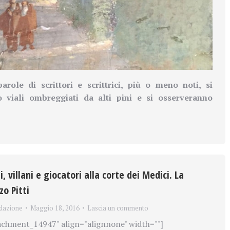
arole di scrittori e scrittrici, più o meno noti, si
o viali ombreggiati da alti pini e si osserveranno
i, villani e giocatori alla corte dei Medici. La
o Pitti
dazione
Maggio 18, 2016
Lascia un commento
achment_14947" align="alignnone" width=""]