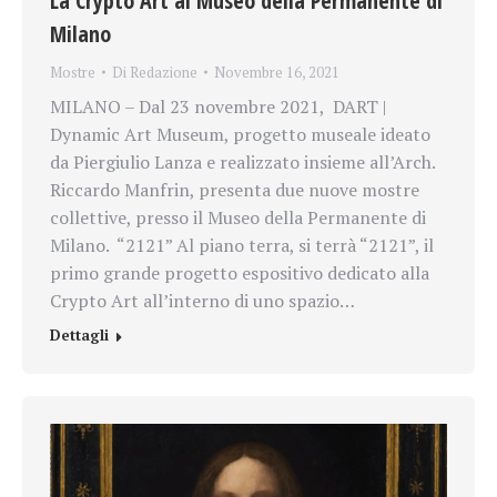
La Crypto Art al Museo della Permanente di
Milano
Mostre
Di
Redazione
Novembre 16, 2021
MILANO – Dal 23 novembre 2021, DART |
Dynamic Art Museum, progetto museale ideato
da Piergiulio Lanza e realizzato insieme all’Arch.
Riccardo Manfrin, presenta due nuove mostre
collettive, presso il Museo della Permanente di
Milano. “2121” Al piano terra, si terrà “2121”, il
primo grande progetto espositivo dedicato alla
Crypto Art all’interno di uno spazio…
Dettagli