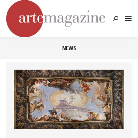
Cerca:
NEWS
Tu sei qui: