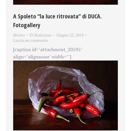
A Spoleto “la luce ritrovata” di DUCA.
Fotogallery
Mostre
Di
Redazione
Giugno 22, 2018
Lascia un commento
[caption id="attachment_20595"
align="alignnone" width=""]