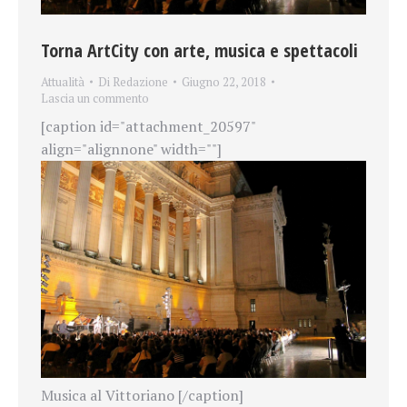
Torna ArtCity con arte, musica e spettacoli
Attualità
Di
Redazione
Giugno 22, 2018
Lascia un commento
[caption id="attachment_20597"
align="alignnone" width=""]
Musica al Vittoriano [/caption]