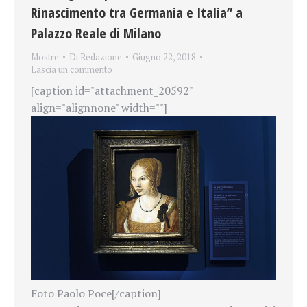
Rinascimento tra Germania e Italia” a
Palazzo Reale di Milano
Mostre
Di
Redazione
Giugno 22, 2018
Lascia un commento
[caption id="attachment_20592"
align="alignnone" width=""]
Foto Paolo Poce[/caption]