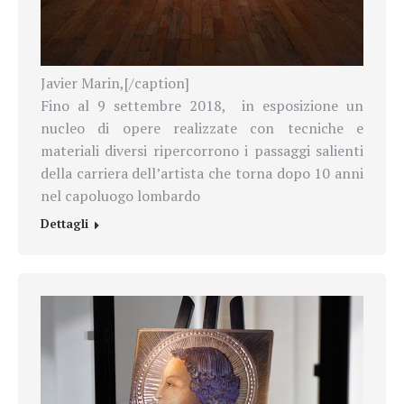
Javier Marin,[/caption]
Fino al 9 settembre 2018,
in esposizione un
nucleo di opere realizzate con tecniche e
materiali diversi ripercorrono i passaggi salienti
della carriera dell’artista che torna dopo 10 anni
nel capoluogo lombardo
Dettagli