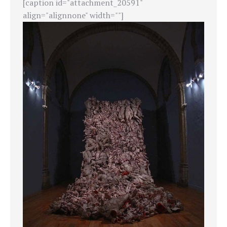
[caption id="attachment_20591"
align="alignnone" width=""]