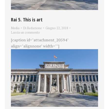
Rai 5. This is art
Media
Di
Redazione
Giugno 22, 2018
Lascia un commento
[caption id="attachment_20594"
align="alignnone" width=""]