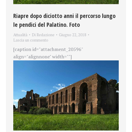
Riapre dopo diciotto anni il percorso lungo
le pendici del Palatino. Foto
Attualità
Di
Redazione
Giugno 22, 2018
Lascia un commento
[caption id="attachment_20596"
align="alignnone" width=""]