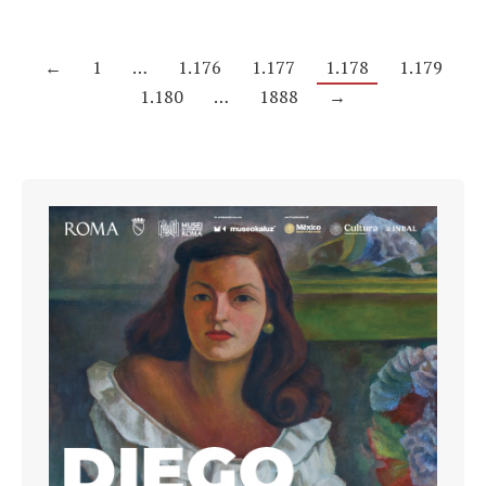
←
1
…
1.176
1.177
1.178
1.179
1.180
…
1888
→