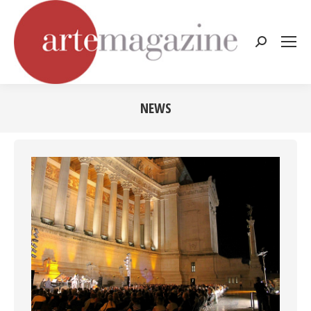
Cerca:
NEWS
Tu sei qui: