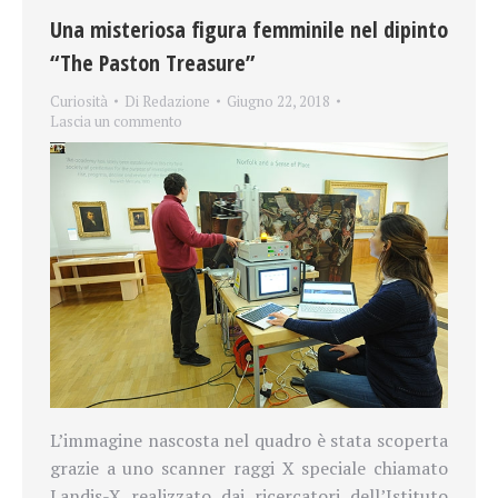
Una misteriosa figura femminile nel dipinto
“The Paston Treasure”
Curiosità
Di
Redazione
Giugno 22, 2018
Lascia un commento
L’immagine nascosta nel quadro è stata scoperta
grazie a uno scanner raggi X speciale chiamato
Landis-X realizzato dai ricercatori dell’Istituto