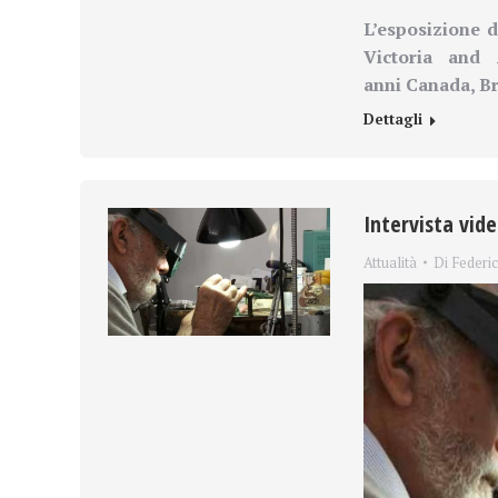
L’esposizione 
Victoria and
anni
Canada, Br
Dettagli
Intervista vid
Attualità
Di
Federi