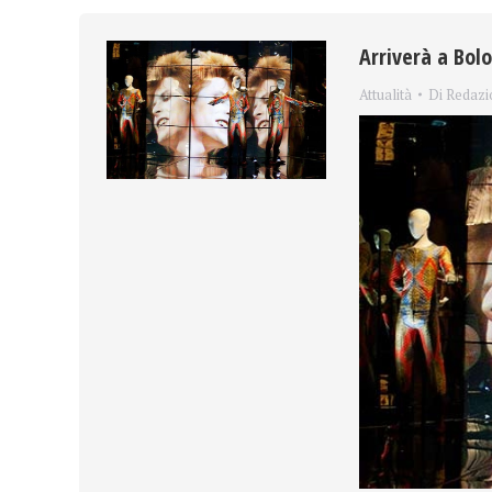
Arriverà a Bol
Attualità
Di
Redazi