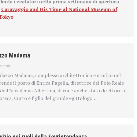
0mila i visitatori nella prima settimana di apertura
u
Caravaggio and His Time al National Museum of
 Tokyo
lazzo Madama
mmento
alazzo Madama, complesso architettonico e storico nel
nde il posto di Enrica Pagella, direttrice del Polo Reale
ell’Accademia Albertina, di cui è anche stato direttore, e
oteca, Curto è figlio del grande egittologo…
izio nei ruoli della Sovrintendenza