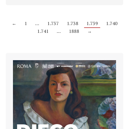
←
1
…
1.737
1.738
1.739
1.740
1.741
…
1888
→