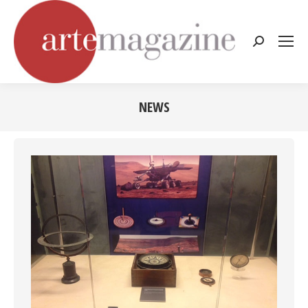
Cerca:
NEWS
Tu sei qui: