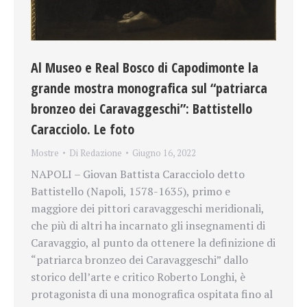
Al Museo e Real Bosco di Capodimonte la
grande mostra monografica sul “patriarca
bronzeo dei Caravaggeschi”: Battistello
Caracciolo. Le foto
Mostre
Di
Redazione
Giugno 16, 2022
NAPOLI – Giovan Battista Caracciolo detto
Battistello (Napoli, 1578-1635), primo e
maggiore dei pittori caravaggeschi meridionali,
che più di altri ha incarnato gli insegnamenti di
Caravaggio, al punto da ottenere la definizione di
“patriarca bronzeo dei Caravaggeschi” dallo
storico dell’arte e critico Roberto Longhi, è
protagonista di una monografica ospitata fino al