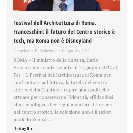
Festival dell’Architettura di Roma.
Franceschini: il futuro del Centro storico è
tech, ma Roma non è Disneyland
Istituzioni
Di
Redazione
Giugno 16, 2022
ROMA – Il ministro della Cultura, Dario
Franceschini è intervenuto il 15 giugno 2022 al
Far – Il Festival dell’Architettura di Roma per
confrontarsi sul futuro, la tutela del centro
storico della Capitale e capire quali politiche
attuare per conservarne l’identità, affidandosi
alla tecnologia. «Per regolamentare il turismo
nel centro storico, la soluzione non è il ticket
modello Venezia…
Dettagli