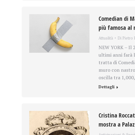
Comedian di Ma
più famosa al
Attualità
Di
Pietro 
NEW YORK – Il 20
ultimi anni farà 
tratta di Comedi
muro con nastro 
oscilla tra 1,000
Dettagli
Cristina Roccat
mostra a Palaz
Anticipazioni & Speci