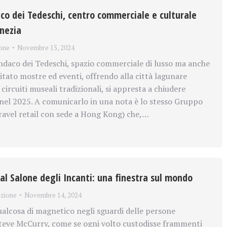
aco dei Tedeschi, centro commerciale e culturale
enezia
one
Novembre 15, 2024
daco dei Tedeschi, spazio commerciale di lusso ma anche
itato mostre ed eventi, offrendo alla città lagunare
 circuiti museali tradizionali, si appresta a chiudere
nel 2025. A comunicarlo in una nota è lo stesso Gruppo
travel retail con sede a Hong Kong) che,…
al Salone degli Incanti: una finestra sul mondo
zione
Novembre 14, 2024
alcosa di magnetico negli sguardi delle persone
teve McCurry, come se ogni volto custodisse frammenti