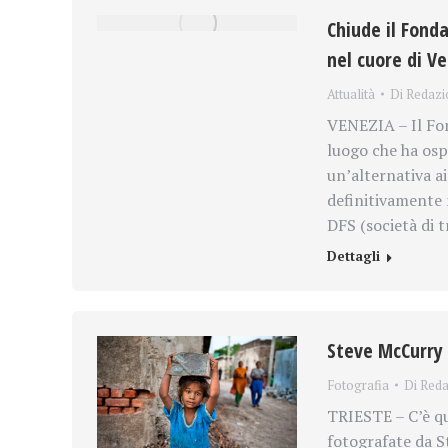
Chiude il Fond
nel cuore di V
Attualità
Di
Redazi
VENEZIA – Il Fon
luogo che ha osp
un’alternativa ai
definitivamente 
DFS (società di 
Dettagli
Steve McCurry 
Fotografia
Di
Reda
TRIESTE – C’è qu
fotografate da S