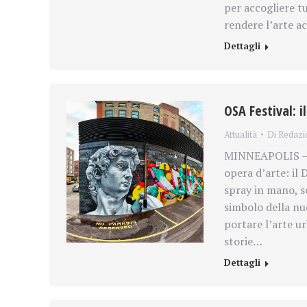
per accogliere tu
rendere l’arte a
Dettagli
OSA Festival: i
Attualità
Di
Redazi
MINNEAPOLIS – U
opera d’arte: il 
spray in mano, s
simbolo della nu
portare l’arte ur
storie…
Dettagli