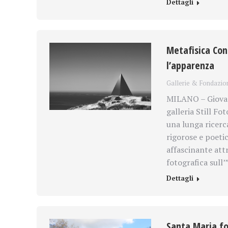
Dettagli
Metafisica Conc
l’apparenza
Gallerie & Fondazio
MILANO – Giovan
galleria Still Fo
una lunga ricerca
rigorose e poeti
affascinante attr
fotografica sull
Dettagli
Santa Maria for