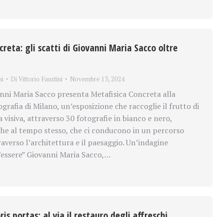
reta: gli scatti di Giovanni Maria Sacco oltre
ni
Di
Vittorio Faustini
Novembre 13, 2024
ni Maria Sacco presenta Metafisica Concreta alla
tografia di Milano, un’esposizione che raccoglie il frutto di
 visiva, attraverso 30 fotografie in bianco e nero,
che al tempo stesso, che ci conducono in un percorso
averso l’architettura e il paesaggio. Un’indagine
’”essere” Giovanni Maria Sacco,…
is portas: al via il restauro degli affreschi