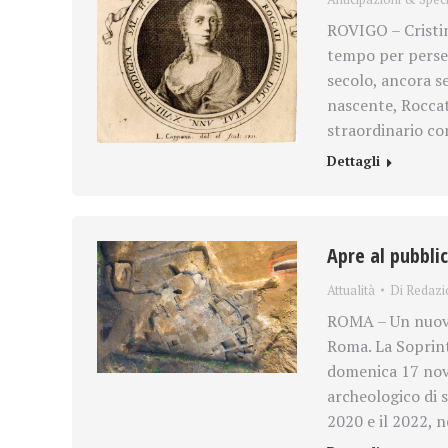
ROVIGO – Cristina
tempo per persegu
secolo, ancora se
nascente, Roccat
straordinario co
Dettagli
Apre al pubblic
Attualità
Di
Redazi
ROMA – Un nuovo 
Roma. La Soprint
domenica 17 nove
archeologico di s
2020 e il 2022, n