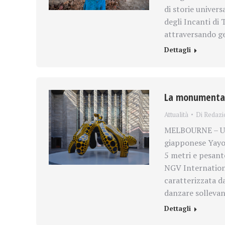
di storie univers
degli Incanti di 
attraversando ge
Dettagli
La monumentale
Attualità
Di
Redazi
MELBOURNE – Una
giapponese Yayo
5 metri e pesant
NGV Internationa
caratterizzata da
danzare sollevan
Dettagli