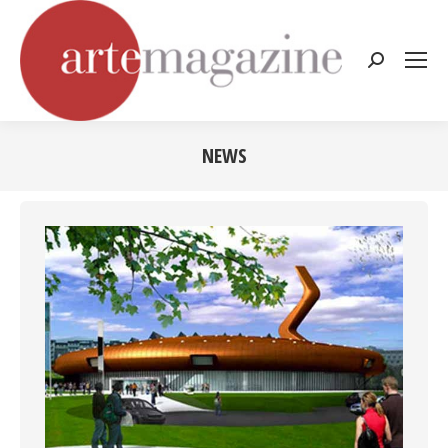
Cerca:
NEWS
Tu sei qui: