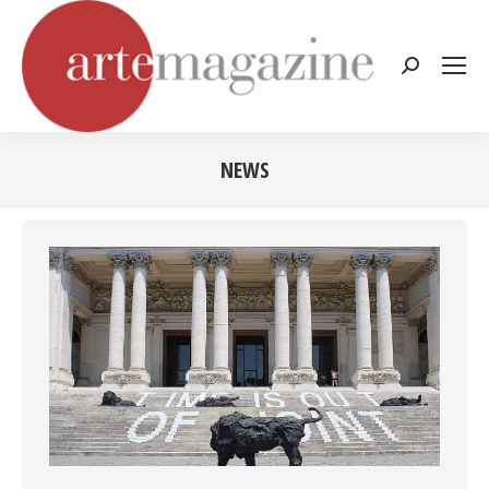
Cerca:
NEWS
Tu sei qui: