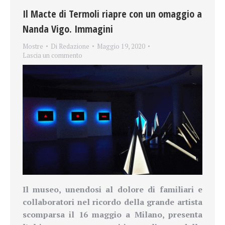
Il Macte di Termoli riapre con un omaggio a
Nanda Vigo. Immagini
Mostre
Di
Redazione
Maggio 19, 2020
Lascia un commento
Il museo, unendosi al dolore di familiari e
collaboratori
nel ricordo della grande artista
scomparsa il 16 maggio a Milano, presenta