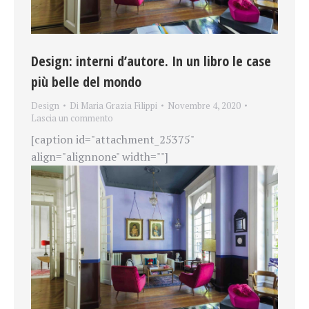
Design: interni d’autore. In un libro le case
più belle del mondo
Design
Di
Maria Grazia Filippi
Novembre 4, 2020
Lascia un commento
[caption id="attachment_25375"
align="alignnone" width=""]