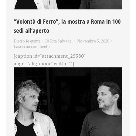
“Volontà di Ferro”, la mostra a Roma in 100
sedi all’aperto
Dietro le quinte
Di
Rita Salvadei
Novembre 5, 2020
Lascia un commento
[caption id="attachment_25380"
align="alignnone" width=""]