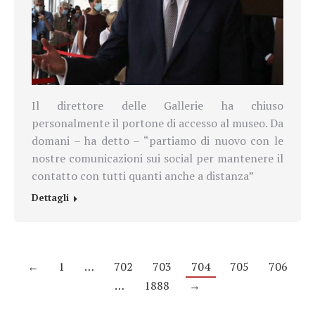
Il direttore delle Gallerie ha chiuso
personalmente il portone di accesso al museo. Da
domani – ha detto – “partiamo di nuovo con le
nostre comunicazioni sui social per mantenere il
contatto con tutti quanti anche a distanza”
Dettagli
←
1
…
702
703
704
705
706
…
1888
→