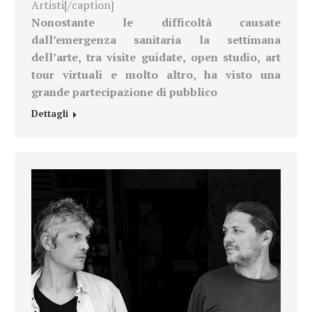
Artisti[/caption]
Nonostante le difficoltà causate
dall’emergenza sanitaria la settimana
dell’arte, tra visite guidate, open studio, art
tour virtuali e molto altro, ha visto una
grande partecipazione di pubblico
Dettagli