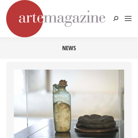
Cerca:
NEWS
Tu sei qui: