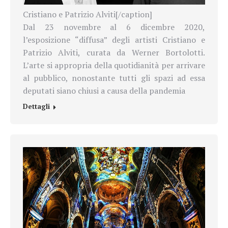
Cristiano e Patrizio Alviti[/caption]
Dal 23 novembre al 6 dicembre 2020,
l’esposizione “diffusa” degli artisti Cristiano e
Patrizio Alviti, curata da Werner Bortolotti.
L’arte si appropria della quotidianità per arrivare
al pubblico, nonostante tutti gli spazi ad essa
deputati siano chiusi a causa della pandemia
Dettagli