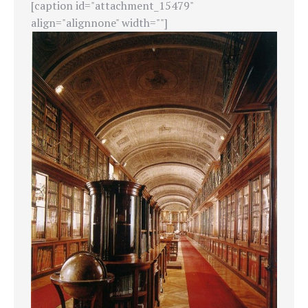
[caption id="attachment_15479"
align="alignnone" width=""]