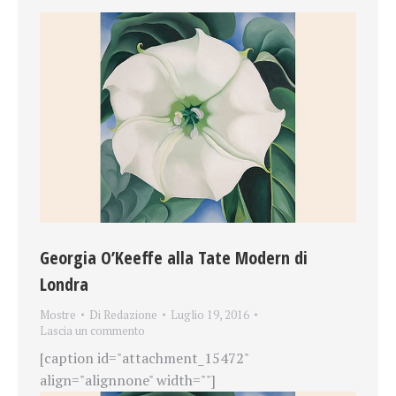
Georgia O’Keeffe alla Tate Modern di
Londra
Mostre
Di
Redazione
Luglio 19, 2016
Lascia un commento
[caption id="attachment_15472"
align="alignnone" width=""]