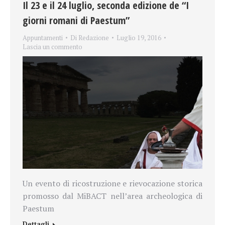
Il 23 e il 24 luglio, seconda edizione de “I
giorni romani di Paestum”
Appuntamenti
Di
Redazione
Luglio 19, 2016
Lascia un commento
Un evento di ricostruzione e rievocazione storica
promosso dal MiBACT nell’area archeologica di
Paestum
Dettagli