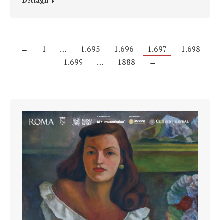
Dettagli
←
1
…
1.695
1.696
1.697
1.698
1.699
…
1888
→