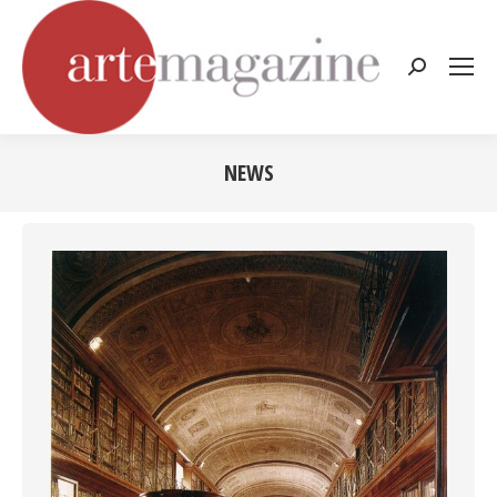
Cerca:
NEWS
Tu sei qui: