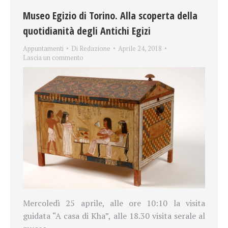
Museo Egizio di Torino. Alla scoperta della
quotidianità degli Antichi Egizi
Appuntamenti
Di
Redazione
Aprile 24, 2018
Lascia un commento
Mercoledì 25 aprile, alle ore 10:10 la visita
guidata “A casa di Kha”, alle 18.30 visita serale al