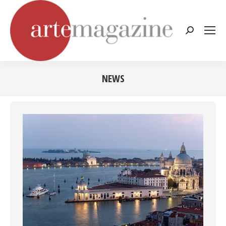
Cerca:
NEWS
Tu sei qui: