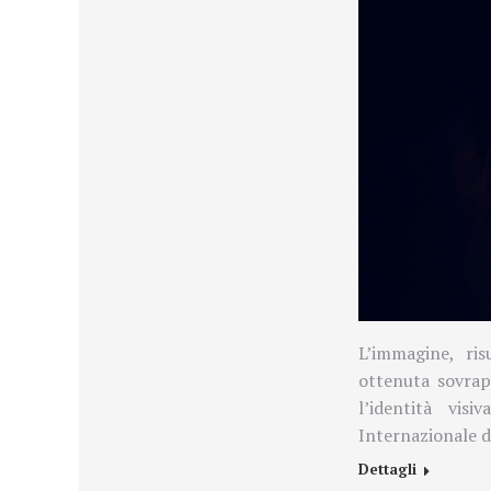
L’immagine, ri
ottenuta sovrap
l’identità vis
Internazionale 
Dettagli