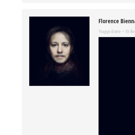
Florence Bienna
Viaggi d'arte
Di
Re