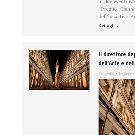
in due eventi ist
“Premio Gianni
dell’iniziativa “
Dettagli
Il direttore deg
dell’Arte e del
Curiosità
Di
Redaz