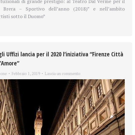
ituzionali di grande prestigio: al Teatro Dal Verme per il
 Brera – Sportivo dell’anno (2018)” e nell’ambito
Artisti sotto il Duomo”
li Uffizi lancia per il 2020 l’iniziativa “Firenze Città
l’Amore”
ione
Febbraio 1, 2019
Lascia un commento