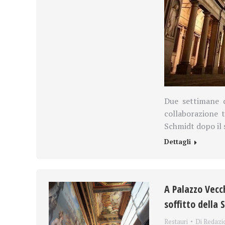
Due settimane d
collaborazione tr
Schmidt dopo il 
Dettagli
A Palazzo Vecch
soffitto della 
Restauri
Di
Redazi