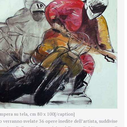
pera su tela, cm 80 x 100[/caption]
aio verranno svelate 36 opere inedite dell’artista, suddivise