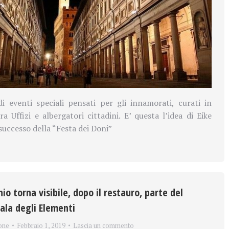
i eventi speciali pensati per gli innamorati, curati in
a Uffizi e albergatori cittadini. E’ questa l’idea di Eike
successo della “Festa dei Doni”
io torna visibile, dopo il restauro, parte del
Sala degli Elementi
one
Febbraio 1, 2019
Lascia un commento