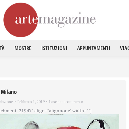
HOME
ATTUALITÀ
MOSTRE
ISTITUZ
TÀ
MOSTRE
ISTITUZIONI
APPUNTAMENTI
VIA
a Milano
dazione
Febbraio 1, 2019
Lascia un commento
achment_21947" align="alignnone" width=""]