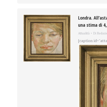
Londra. All’as
una stima di 4,
Attualità
Di
Redazi
[caption id="att