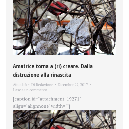
Amatrice torna a (ri) creare. Dalla
distruzione alla rinascita
Attualità
Di
Redazione
Dicembre 27, 2017
Lascia un commento
[caption id="attachment_19271"
align="alignnone" width=""]