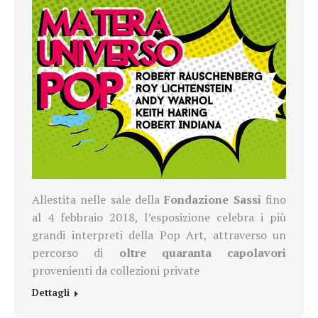
Allestita nelle sale della
Fondazione Sassi
fino
al 4 febbraio 2018, l’esposizione celebra i più
grandi interpreti della Pop Art, attraverso un
percorso di
oltre quaranta capolavori
provenienti da collezioni private
Dettagli