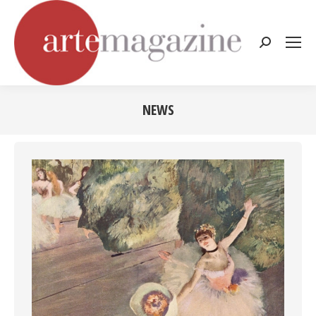
Cerca:
NEWS
Tu sei qui: