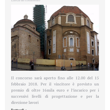
Lascia un commento
Il concorso
sarà aperto fino alle 12.00 del 15
febbraio 2018. Per il vincitore è previsto un
premio di oltre 16mila euro e l’incarico per i
successivi livelli di progettazione e per la
direzione lavori
Dettagli