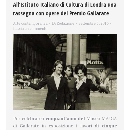
All’Istituto Italiano di Cultura di Londra una
rassegna con opere del Premio Gallarate
Arte contemporanea
Di
Redazione
Settembre 5, 2016
Lascia un commento
Per celebrare i
cinquant’anni del
Museo MA*GA
di Gallarate in esposizione i lavori
di cinque