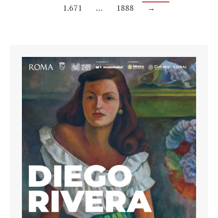
1.671
…
1888
→