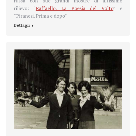
russa con due grandi mostre di altissimo
rilievo: “
Raffaello. La Poesia del Volto
” e
“Piranesi. Prima e dopo”
Dettagli