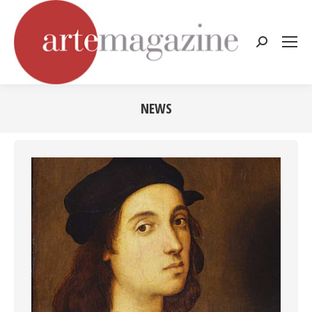
Cerca:
NEWS
Tu sei qui: