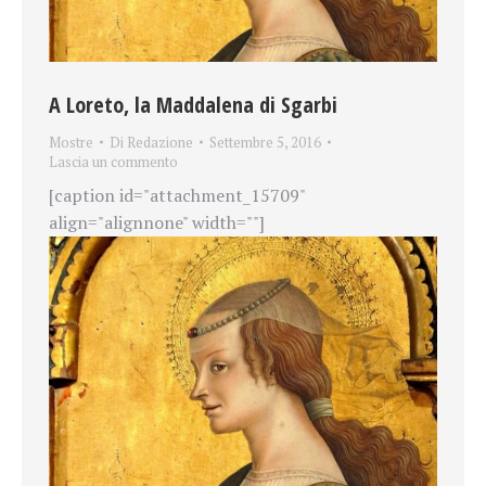
A Loreto, la Maddalena di Sgarbi
Mostre
Di
Redazione
Settembre 5, 2016
Lascia un commento
[caption id="attachment_15709"
align="alignnone" width=""]