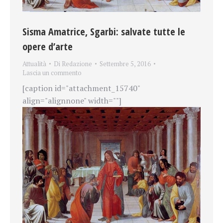
Sisma Amatrice, Sgarbi: salvate tutte le
opere d’arte
Attualità
Di
Redazione
Settembre 5, 2016
Lascia un commento
[caption id="attachment_15740"
align="alignnone" width=""]