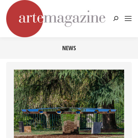
Cerca:
NEWS
Tu sei qui: