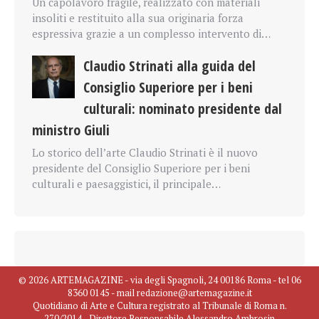
Un capolavoro fragile, realizzato con materiali
insoliti e restituito alla sua originaria forza
espressiva grazie a un complesso intervento di…
Claudio Strinati alla guida del
Consiglio Superiore per i beni
culturali: nominato presidente dal
ministro Giuli
Lo storico dell’arte Claudio Strinati è il nuovo
presidente del Consiglio Superiore per i beni
culturali e paesaggistici, il principale…
© 2026 ARTEMAGAZINE - via degli Spagnoli, 24 00186 Roma - tel 06
8360 0145 - mail redazione@artemagazine.it
Quotidiano di Arte e Cultura registrato al Tribunale di Roma n.
270/2014 - Direttore Responsabile Alessandro Ambrosin