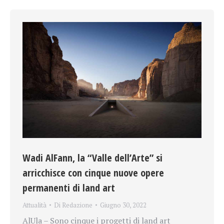
Wadi AlFann, la “Valle dell’Arte” si
arricchisce con cinque nuove opere
permanenti di land art
Attualità
Di
Redazione
Giugno 30, 2022
AlUla – Sono cinque i progetti di land art