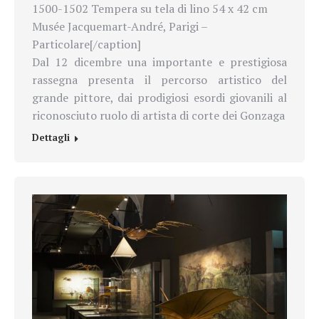
1500-1502 Tempera su tela di lino 54 x 42 cm
Musée Jacquemart-André, Parigi –
Particolare[/caption]
Dal 12 dicembre una importante e prestigiosa
rassegna presenta il percorso artistico del
grande pittore, dai prodigiosi esordi giovanili al
riconosciuto ruolo di artista di corte dei Gonzaga
Dettagli