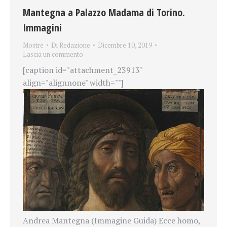
Mantegna a Palazzo Madama di Torino.
Immagini
Mostre
Di
Redazione
Dicembre 10, 2019
Lascia un commento
[caption id="attachment_23913"
align="alignnone" width=""]
Andrea Mantegna (Immagine Guida) Ecce homo,