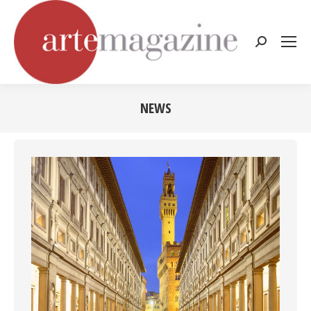
Cerca:
NEWS
Tu sei qui: