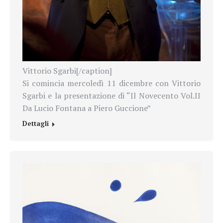
Vittorio Sgarbi[/caption]
Si comincia mercoledì 11 dicembre con Vittorio
Sgarbi e la presentazione di “Il Novecento Vol.II
Da Lucio Fontana a Piero Guccione”
Dettagli