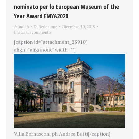
nominato per lo European Museum of the
Year Award EMYA2020
Attualità
Di
Redazione
Dicembre 10, 2019
Lascia un commento
[caption id="attachment_23910"
align="alignnone" width=""]
Villa Bernasconi ph Andrea Butti[/caption]