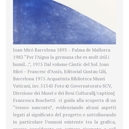
Joan Miró Barcelona 1893 – Palma de Mallorca
1983 “Per l’Aigua la germana che es molt útil i
humil…”, 1975 Dal volume Càntic del Sol. Joan
Miró – Francesc d’Assís, Editorial Gustau Gili,
Barcelona 1975 Acquatinta Biblioteca Musei
Vaticani, inv. 51343 Foto © Governatorato SCV,
Direzione dei Musei e dei Beni Culturali[/caption]
Francesca Boschetti
ci guida alla scoperta di un
“tesoro nascosto”, evidenziando
alcuni aspetti
legati al significato del progetto e sottolineando
in particolare l’osmosi esistente tra la grafica,
spesso considerata un settore riservato a soli