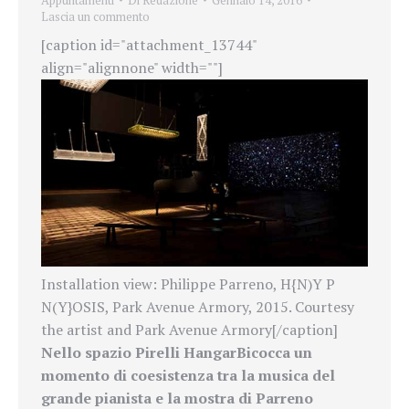
Appuntamenti
Di
Redazione
Gennaio 14, 2016
Lascia un commento
[caption id="attachment_13744"
align="alignnone" width=""]
Installation view: Philippe Parreno, H{N)Y P
N(Y}OSIS, Park Avenue Armory, 2015. Courtesy
the artist and Park Avenue Armory[/caption]
Nello spazio Pirelli
HangarBicocca un
momento di coesistenza tra la musica del
grande pianista e la mostra di Parreno