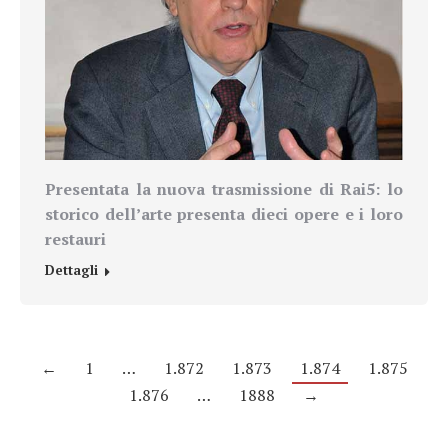
Presentata la nuova trasmissione di Rai5: lo
storico dell’arte presenta dieci opere e i loro
restauri
Dettagli
←
1
…
1.872
1.873
1.874
1.875
1.876
…
1888
→