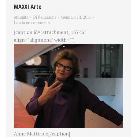
MAXXI Arte
Attualità
Di
Redazione
Gennaio 14, 2016
Lascia un commento
[caption id="attachment_13743"
align="alignnone" width=""]
Anna Mattirolo[/caption]