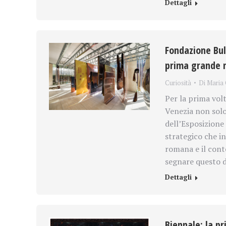
Dettagli
Fondazione Bulg
prima grande 
Curiosità
Di
Maria 
Per la prima volt
Venezia non sol
dell’Esposizione
strategico che i
romana e il cont
segnare questo 
Dettagli
Biennale: la pr