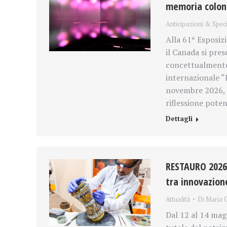
memoria coloni
Anticipazioni & Speci
Alla 61ª Esposiz
il Canada si pres
concettualmente 
internazionale “
novembre 2026, i
riflessione pote
Dettagli
RESTAURO 2026,
tra innovazione
Attualità
Di
Maria G
Dal 12 al 14 mag