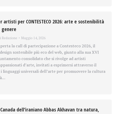
per artisti per CONTESTECO 2026: arte e sostenibilità
i genere
i
Redazione
Maggio 14, 2026
perta la call di partecipazione a Contesteco 2026, il
design sostenibile più eco del web, giunto alla sua XVI
untamento consolidato che si rivolge ad artisti
appassionati d’arte, invitati a esprimersi attraverso il
e i linguaggi universali dell’arte per promuovere la cultura
tà…
l Canada dell’iraniano Abbas Akhavan tra natura,