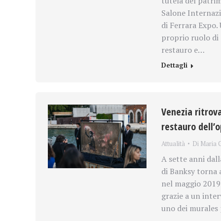
tutela del patri
Salone Internazio
di Ferrara Expo.
proprio ruolo di
restauro e…
Dettagli
Venezia ritrov
restauro dell’o
Attualità
Di
Maria G
A sette anni dal
di Banksy torna a
nel maggio 2019 
grazie a un inter
uno dei murales p