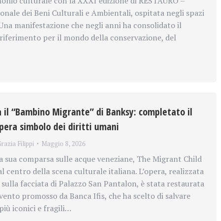
monio culturale con la XXXI edizione di RESTAURO –
nale dei Beni Culturali e Ambientali, ospitata negli spazi
 Una manifestazione che negli anni ha consolidato il
 riferimento per il mondo della conservazione, del
a il “Bambino Migrante” di Banksy: completato il
pera simbolo dei diritti umani
razia Filippi
Maggio 8, 2026
la sua comparsa sulle acque veneziane, The Migrant Child
l centro della scena culturale italiana. L’opera, realizzata
sulla facciata di Palazzo San Pantalon, è stata restaurata
vento promosso da Banca Ifis, che ha scelto di salvare
iù iconici e fragili…