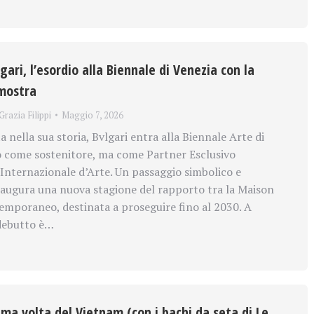
ari, l’esordio alla Biennale di Venezia con la
mostra
Grazia Filippi
Maggio 7, 2026
a nella sua storia, Bvlgari entra alla Biennale Arte di
o come sostenitore, ma come Partner Esclusivo
 Internazionale d’Arte. Un passaggio simbolico e
naugura una nuova stagione del rapporto tra la Maison
emporaneo, destinata a proseguire fino al 2030. A
debutto è…
ima volta del Vietnam (con i bachi da seta di Le