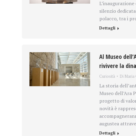
L’inaugurazione 
silenzio dedicat
polacco, tra i p
Dettagli
Al Museo dell’A
rivivere la din
Curiosità
Di
Maria 
La storia dell’a
Museo dell’Ara P
progetto di valor
novità è rappres
accompagneranno 
augustea attrave
Dettagli