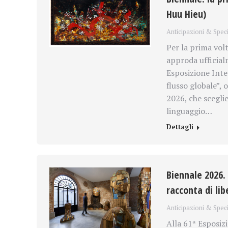
Huu Hieu)
Anticipazioni & Speci
Per la prima volt
approda ufficial
Esposizione Inte
flusso globale”,
2026, che sceglie
linguaggio…
Dettagli
Biennale 2026.
racconta di li
Anticipazioni & Speci
Alla 61ª Esposizi