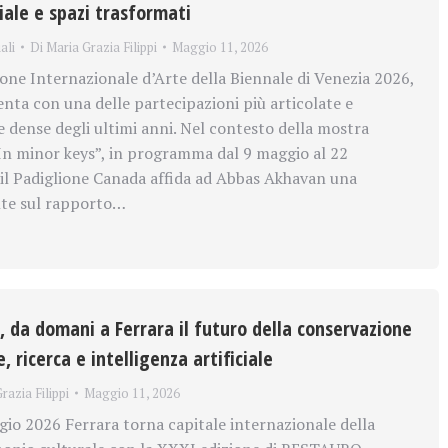
ale e spazi trasformati
ali
Di
Maria Grazia Filippi
Maggio 11, 2026
ione Internazionale d’Arte della Biennale di Venezia 2026,
enta con una delle partecipazioni più articolate e
dense degli ultimi anni. Nel contesto della mostra
In minor keys”, in programma dal 9 maggio al 22
l Padiglione Canada affida ad Abbas Akhavan una
nte sul rapporto…
 da domani a Ferrara il futuro della conservazione
, ricerca e intelligenza artificiale
razia Filippi
Maggio 11, 2026
gio 2026 Ferrara torna capitale internazionale della