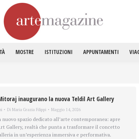
HOME
ATTUALITÀ
MOSTRE
ISTITUZ
TÀ
MOSTRE
ISTITUZIONI
APPUNTAMENTI
VIA
Mitoraj inaugurano la nuova Teldil Art Gallery
ni
Di
Maria Grazia Filippi
Maggio 14, 2026
 nuovo spazio dedicato all’arte contemporanea: apre
 Art Gallery, realtà che punta a trasformare il concetto
alleria in un’esperienza immersiva e performativa.