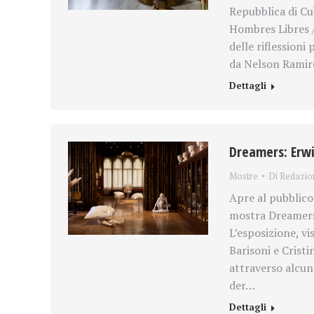
Repubblica di Cu
Hombres Libres /
delle riflessioni
da Nelson Ramir
Dettagli
Dreamers: Erw
Mostre
Di
Redazio
Apre al pubblico 
mostra Dreamers,
L’esposizione, vi
Barisoni e Crist
attraverso alcune
der…
Dettagli