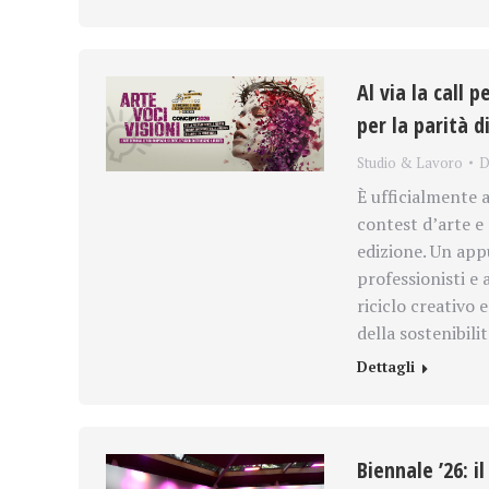
Al via la call 
per la parità d
Studio & Lavoro
D
È ufficialmente a
contest d’arte e 
edizione. Un app
professionisti e 
riciclo creativo 
della sostenibili
Dettagli
Biennale ’26: i