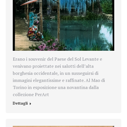
Erano i souvenir del Paese del Sol Levante e
venivano proiettate nei salotti dell’alta
borghesia occidentale, in un susseguirsi di
immagini elegantissime e raffinate. Al Mao di
Torino in esposizione una novantina dalla
collezione PerArt
Dettagli