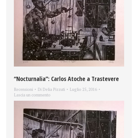
“Nocturnalia”: Carlos Atoche a Trastevere
Recensioni
Di
Delia Pizzuti
Luglio 25, 2016
Lascia un commento