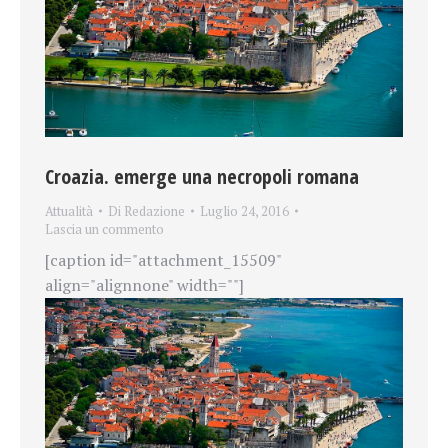
Croazia. emerge una necropoli romana
Attualità
Di
Redazione
Luglio 24, 2016
Lascia un commento
[caption id="attachment_15509"
align="alignnone" width=""]