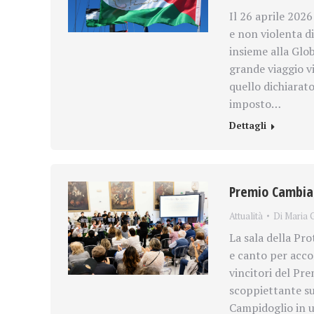
Il 26 aprile 2026
e non violenta d
insieme alla Glob
grande viaggio v
quello dichiarato
imposto…
Dettagli
Premio Cambiar
Attualità
Di
Maria G
La sala della Pr
e canto per acco
vincitori del Pr
scoppiettante su
Campidoglio in u