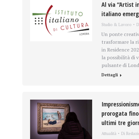
Al via “Artist
italiano emer
Studio & Lavoro
D
Un ponte creativ
trasformare la ri
in Residence 2026
la possibilità di
pulsante di Londr
Dettagli
Impressionismo 
prorogata fino
ultimi tre gior
Attualità
Di
Redazi