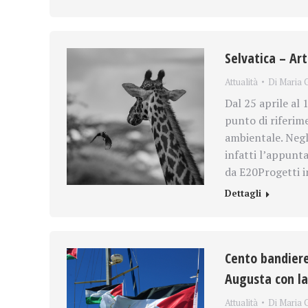
Selvatica – Art
Attualità
Di
Maria G
Dal 25 aprile al 
punto di riferim
ambientale. Negli
infatti l’appunt
da E20Progetti 
Dettagli
Cento bandiere
Augusta con la
Attualità
Di
Maria G