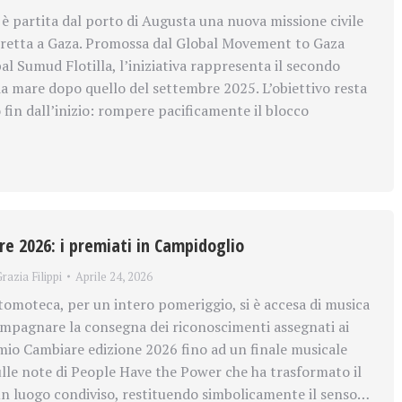
 è partita dal porto di Augusta una nuova missione civile
iretta a Gaza. Promossa dal Global Movement to Gaza
al Sumud Flotilla, l’iniziativa rappresenta il secondo
ia mare dopo quello del settembre 2025. L’obiettivo resta
 fin dall’inizio: rompere pacificamente il blocco
e 2026: i premiati in Campidoglio
razia Filippi
Aprile 24, 2026
otomoteca, per un intero pomeriggio, si è accesa di musica
mpagnare la consegna dei riconoscimenti assegnati ai
emio Cambiare edizione 2026 fino ad un finale musicale
lle note di People Have the Power che ha trasformato il
n luogo condiviso, restituendo simbolicamente il senso…