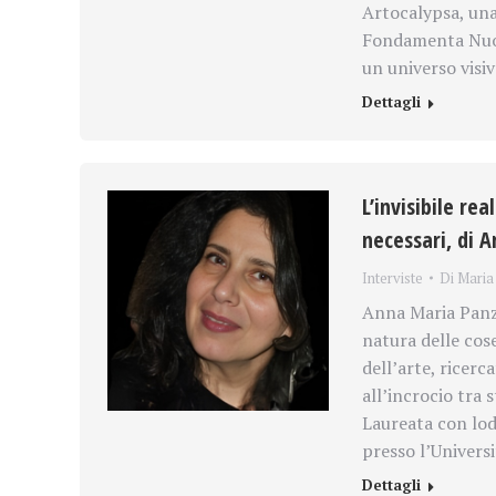
Artocalypsa, una
Fondamenta Nuov
un universo visi
Dettagli
L’invisibile re
necessari, di 
Interviste
Di
Maria 
Anna Maria Panze
natura delle cose
dell’arte, ricerc
all’incrocio tra s
Laureata con lod
presso l’Univers
Dettagli