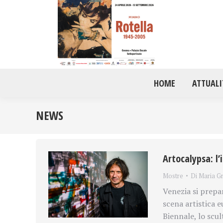
HOME
ATTUALI
NEWS
Artocalypsa: l’
Mostre
Di
Maria Gr
Venezia si prepar
scena artistica
Biennale, lo scu