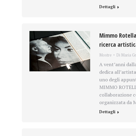
Dettagli
Mimmo Rotella,
ricerca artistic
Mostre
Di
Maria Gr
A vent’anni dal
dedica all’artis
uno degli appunt
MIMMO ROTELLA. 
collaborazione 
organizzata da 
Dettagli