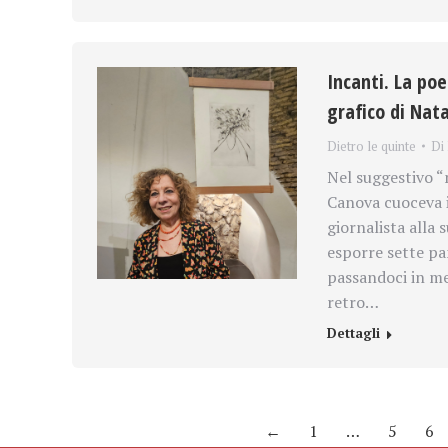
Incanti. La poe
grafico di Nat
Dietro le quinte
Di
Nel suggestivo “
Canova cuoceva i
giornalista alla
esporre sette pan
passandoci in me
retro…
Dettagli
←
1
…
5
6