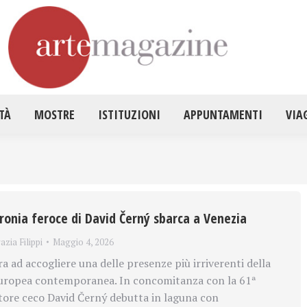
HOME
ATTUALITÀ
MOSTRE
ISTITUZ
TÀ
MOSTRE
ISTITUZIONI
APPUNTAMENTI
VIA
ironia feroce di David Černý sbarca a Venezia
azia Filippi
Maggio 4, 2026
a ad accogliere una delle presenze più irriverenti della
 europea contemporanea. In concomitanza con la 61ª
ltore ceco David Černý debutta in laguna con