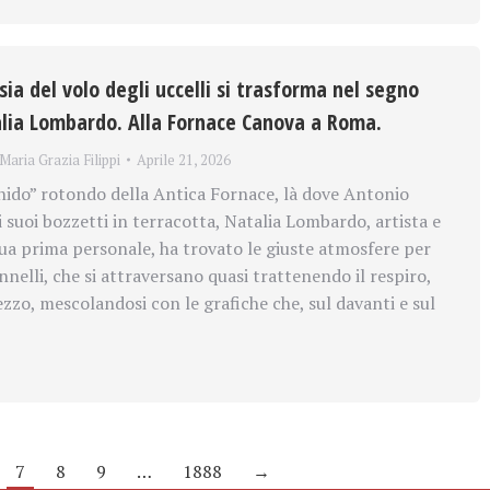
sia del volo degli uccelli si trasforma nel segno
alia Lombardo. Alla Fornace Canova a Roma.
Maria Grazia Filippi
Aprile 21, 2026
nido” rotondo della Antica Fornace, là dove Antonio
 suoi bozzetti in terracotta, Natalia Lombardo, artista e
 sua prima personale, ha trovato le giuste atmosfere per
nelli, che si attraversano quasi trattenendo il respiro,
zzo, mescolandosi con le grafiche che, sul davanti e sul
7
8
9
…
1888
→