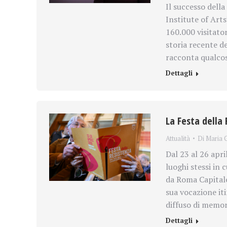
Il successo dell
Institute of Arts
160.000 visitator
storia recente de
racconta qualcos
Dettagli
La Festa della 
Attualità
Di
Maria G
Dal 23 al 26 apri
luoghi stessi in 
da Roma Capitale
sua vocazione it
diffuso di memor
Dettagli