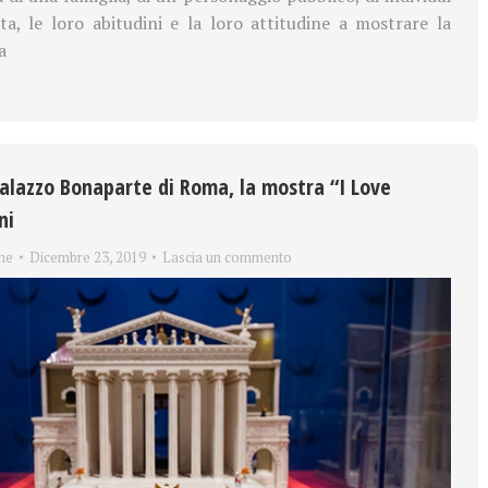
ita, le loro abitudini e la loro attitudine a mostrare la
a
Palazzo Bonaparte di Roma, la mostra “I Love
ni
ne
Dicembre 23, 2019
Lascia un commento