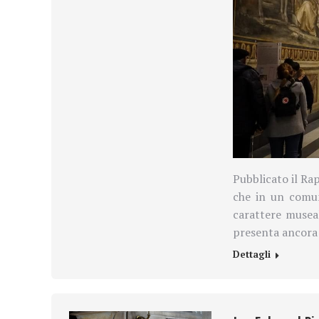
Pubblicato il Rap
che in un comun
carattere museal
presenta ancora b
Dettagli