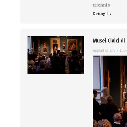
triennio
Dettagli
Musei Civici d
Appuntamenti
Di
R