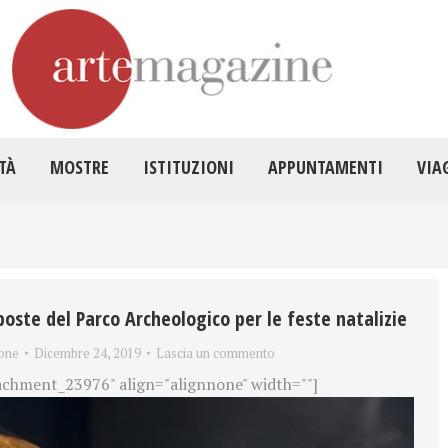
HOME
ATTUALITÀ
MOSTRE
ISTITUZ
TÀ
MOSTRE
ISTITUZIONI
APPUNTAMENTI
VIA
poste del Parco Archeologico per le feste natalizie
one
Dicembre 24, 2019
Lascia un commento
achment_23976" align="alignnone" width=""]