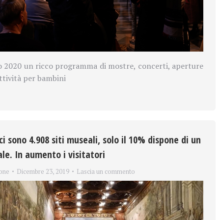
o 2020 un ricco programma di mostre, concerti, aperture
attività per bambini
 ci sono 4.908 siti museali, solo il 10% dispone di un
le. In aumento i visitatori
one
Dicembre 23, 2019
Lascia un commento