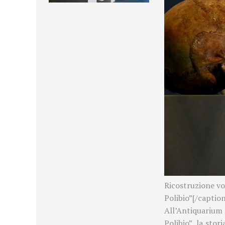
Ricostruzione vol
Polibio”[/caption
All’Antiquarium
Polibio”, la stor