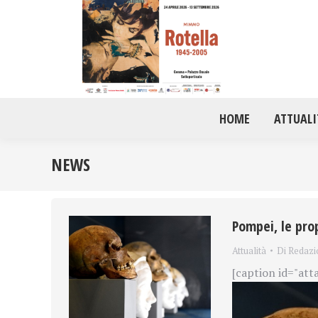
HOME
ATTUALI
NEWS
Pompei, le pro
Attualità
Di
Redazi
[caption id="att