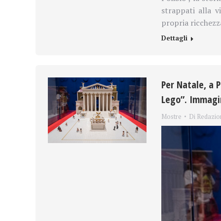
strappati alla v
propria ricchezz
Dettagli
Per Natale, a 
Lego”. Immagi
Mostre
Di
Redazio