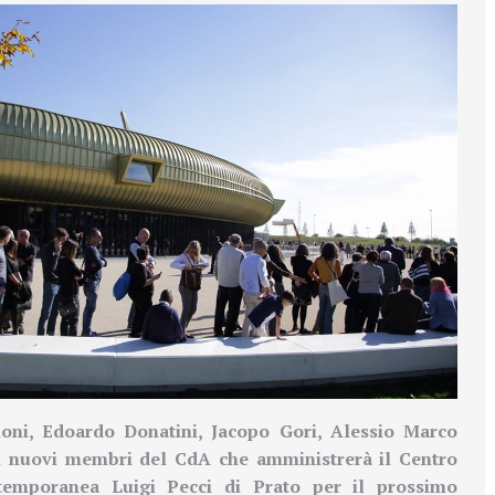
oni, Edoardo Donatini, Jacopo Gori, Alessio Marco
i nuovi membri del CdA che amministrerà
il Centro
ntemporanea Luigi Pecci di Prato
per il prossimo