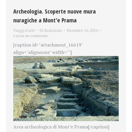
Archeologia. Scoperte nuove mura
nuragiche a Mont’e Prama
Viaggi d'arte
Di
Redazione
Dicembre 16, 2016
Lascia un commento
[caption id="attachment_16619"
align="alignnone" width=""]
Area archeologica di Mont’e Prama[/caption]