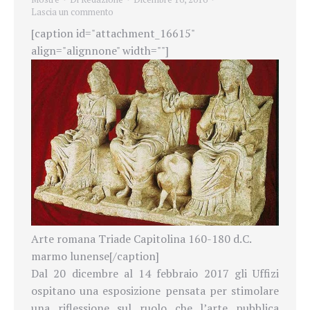
Lascia un commento
[caption id="attachment_16615"
align="alignnone" width=""]
Arte romana Triade Capitolina 160-180 d.C.
marmo lunense[/caption]
Dal 20
dicembre al 14 febbraio 2017 gli Uffizi
ospitano
una esposizione pensata per stimolare
una riflessione
sul ruolo che l’arte pubblica