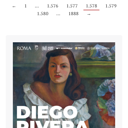
←
1
…
1.576
1.577
1.578
1.579
1.580
…
1888
→