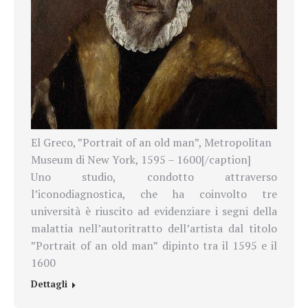
El Greco, ”Portrait of an old man”, Metropolitan
Museum di New York, 1595 – 1600[/caption]
Uno studio, condotto attraverso
l’iconodiagnostica, che ha coinvolto tre
università è riuscito ad evidenziare i segni della
malattia nell’autoritratto dell’artista dal titolo
”Portrait of an old man” dipinto tra il 1595 e il
1600
Dettagli