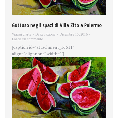
Guttuso negli spazi di Villa Zito a Palermo
Viaggi d'arte
Di
Redazione
Dicembre 15, 2016
Lascia un commento
[caption id="attachment_16611"
align="alignnone" width=""]