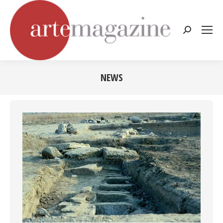
Cerca:
NEWS
Tu sei qui: