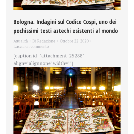
Bologna. Indagini sul Codice Cospi, uno dei
pochissimi testi aztechi esistenti al mondo
Attualità
Di
Redazione
Ottobre 22, 2020
Lascia un commento
[caption id="attachment_25288"
align="alignnone" width=""]