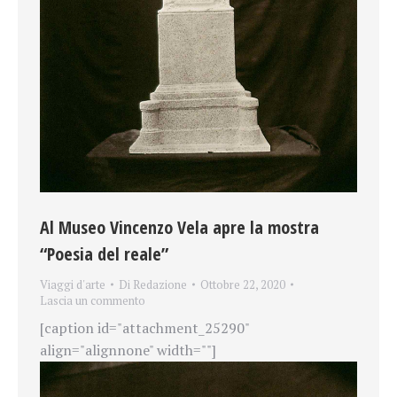
Al Museo Vincenzo Vela apre la mostra
“Poesia del reale”
Viaggi d'arte
Di
Redazione
Ottobre 22, 2020
Lascia un commento
[caption id="attachment_25290"
align="alignnone" width=""]