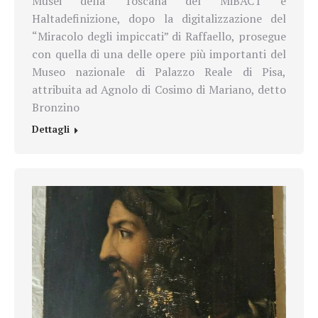
Musei della Toscana del MiBACT e
Haltadefinizione, dopo la digitalizzazione del
“Miracolo degli impiccati” di Raffaello, prosegue
con quella di una delle opere più importanti del
Museo nazionale di Palazzo Reale di Pisa,
attribuita ad Agnolo di Cosimo di Mariano, detto
Bronzino
Dettagli