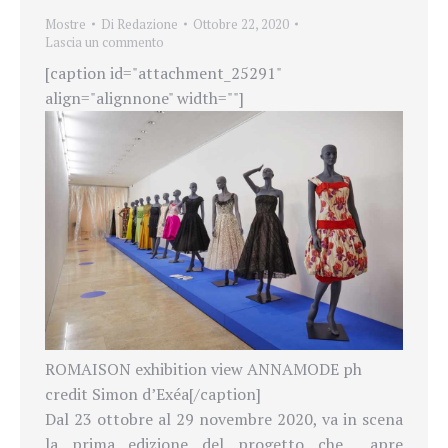
Mostre
Di
Redazione
Ottobre 22, 2020
Lascia un commento
[caption id="attachment_25291"
align="alignnone" width=""]
ROMAISON exhibition view ANNAMODE ph
credit Simon d’Exéa[/caption]
Dal 23 ottobre al 29 novembre 2020, va in scena
la prima edizione del progetto che apre