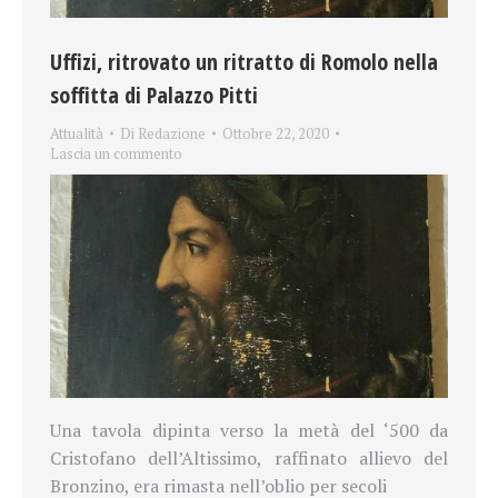
Uffizi, ritrovato un ritratto di Romolo nella
soffitta di Palazzo Pitti
Attualità
Di
Redazione
Ottobre 22, 2020
Lascia un commento
Una tavola dipinta verso la metà del
‘500 da
Cristofano dell’Altissimo, raffinato allievo del
Bronzino, era rimasta nell’oblio per secoli