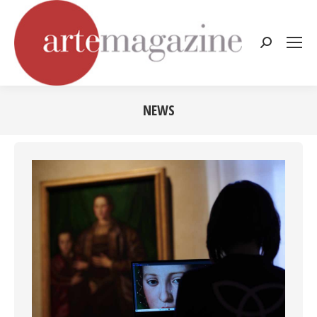
Cerca:
NEWS
Tu sei qui: