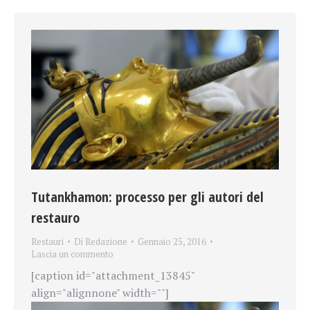
Tutankhamon: processo per gli autori del
restauro
Restauri
Di
Redazione
Gennaio 25, 2016
Lascia un commento
[caption id="attachment_13845"
align="alignnone" width=""]