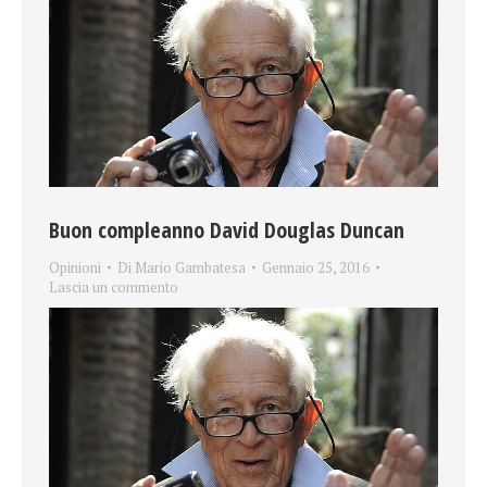
Buon compleanno David Douglas Duncan
Opinioni
Di
Mario Gambatesa
Gennaio 25, 2016
Lascia un commento