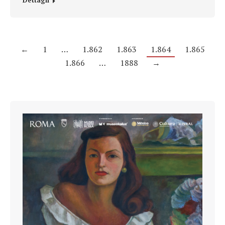
Dettagli
←
1
…
1.862
1.863
1.864
1.865
1.866
…
1888
→