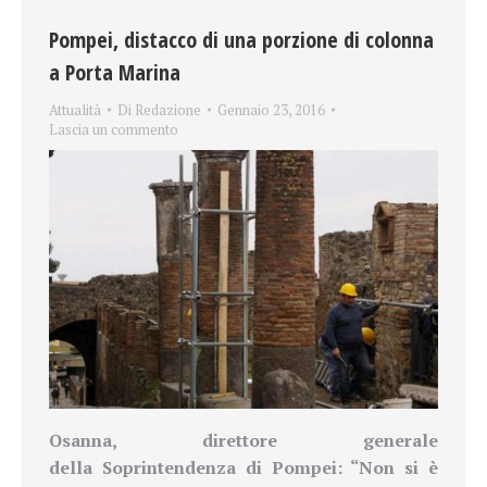
Pompei, distacco di una porzione di colonna
a Porta Marina
Attualità
Di
Redazione
Gennaio 23, 2016
Lascia un commento
Osanna, direttore generale
della
Soprintendenza di
Pompei: “Non si è