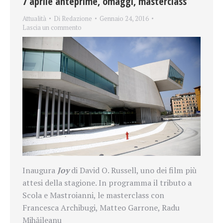
7 aprile anteprime, omaggi, masterclass
Attualità
Di
Redazione
Gennaio 24, 2016
Lascia un commento
Inaugura
Joy
di David O. Russell, uno dei film più
attesi della stagione. In programma il tributo a
Scola e Mastroianni, le masterclass con
Francesca Archibugi, Matteo Garrone, Radu
Mihăileanu