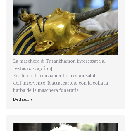
La maschera di Tutankhamon interessata al
restauro[/caption]
Rischano il licenziamento i responsabili
dell’intervento. Riattaccarono con la colla la
barba della maschera funeraria
Dettagli