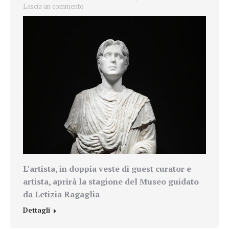
Lascia un commento
L’artista, in doppia veste di guest curator e
artista, aprirà la stagione del Museo guidato
da Letizia Ragaglia
Dettagli