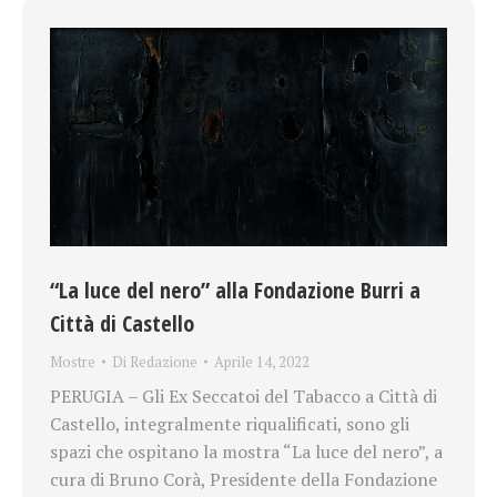
“La luce del nero” alla Fondazione Burri a
Città di Castello
Mostre
Di
Redazione
Aprile 14, 2022
PERUGIA – Gli Ex Seccatoi del Tabacco a Città di
Castello, integralmente riqualificati, sono gli
spazi che ospitano la mostra “La luce del nero”, a
cura di Bruno Corà, Presidente della Fondazione