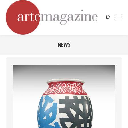
Cerca:
NEWS
Tu sei qui: