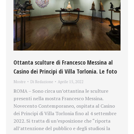
Ottanta sculture di Francesco Messina al
Casino dei Principi di Villa Torlonia. Le foto
Mostre
Di
Redazione
Aprile 15, 2022
ROMA – Sono circa un’ottantina le sculture
presenti nella mostra Francesco Messina.
Novecento Contemporaneo, ospitata al Casino
dei Principi di Villa Torlonia fino al 4 settembre
2022. Si tratta di un’esposizione che “riporta
all’attenzione del pubblico e degli studiosi la