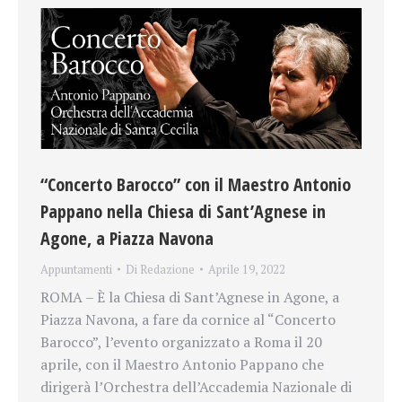
“Concerto Barocco” con il Maestro Antonio
Pappano nella Chiesa di Sant’Agnese in
Agone, a Piazza Navona
Appuntamenti
Di
Redazione
Aprile 19, 2022
ROMA – È la Chiesa di Sant’Agnese in Agone, a
Piazza Navona, a fare da cornice al “Concerto
Barocco”, l’evento organizzato a Roma il 20
aprile, con il Maestro Antonio Pappano che
dirigerà l’Orchestra dell’Accademia Nazionale di