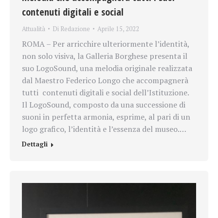
contenuti digitali e social
Attualità
Di
Redazione
Aprile 15, 2022
ROMA – Per arricchire ulteriormente l’identità,
non solo visiva, la Galleria Borghese presenta il
suo LogoSound, una melodia originale realizzata
dal Maestro Federico Longo che accompagnerà
tutti contenuti digitali e social dell’Istituzione.
Il LogoSound, composto da una successione di
suoni in perfetta armonia, esprime, al pari di un
logo grafico, l’identità e l’essenza del museo.…
Dettagli