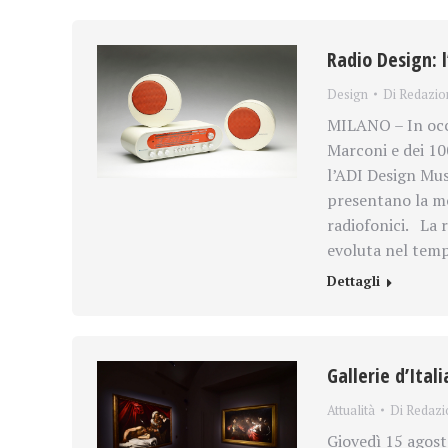
Radio Design: l
Design
Di
Redazio
MILANO – In occa
Marconi e dei 10
l’ADI Design Mus
presentano la mo
radiofonici. La 
evoluta nel te
Dettagli
Gallerie d’Ita
Attualità
Di
Redazi
Giovedì 15 agosto