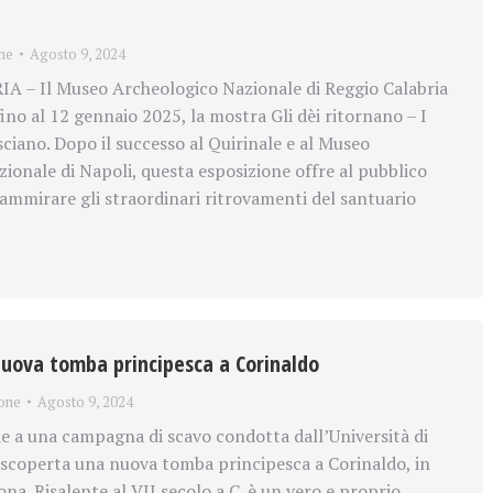
ne
Agosto 9, 2024
 – Il Museo Archeologico Nazionale di Reggio Calabria
ino al 12 gennaio 2025, la mostra Gli dèi ritornano – I
ciano. Dopo il successo al Quirinale e al Museo
ionale di Napoli, questa esposizione offre al pubblico
 ammirare gli straordinari ritrovamenti del santuario
uova tomba principesca a Corinaldo
one
Agosto 9, 2024
 a una campagna di scavo condotta dall’Università di
 scoperta una nuova tomba principesca a Corinaldo, in
na. Risalente al VII secolo a.C. è un vero e proprio