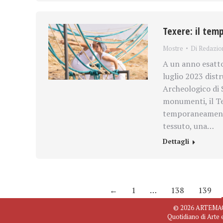
Texere: il temp
Mostre
Di
Redazio
A un anno esatto 
luglio 2023 dist
Archeologico di 
monumenti, il Te
temporaneamente)
tessuto, una…
Dettagli
←
1
…
138
139
© 2026 ARTEMAGAZ
Quotidiano di Arte 