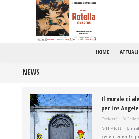
HOME
ATTUALI
NEWS
Il murale di a
per Los Angele
Curiosità
Di
Redaz
MILANO – Jannik 
recentemente pro