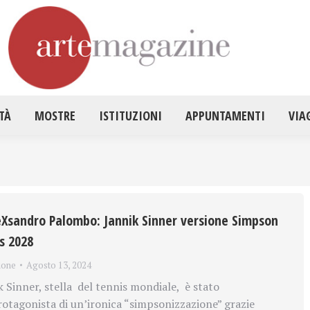
HOME
ATTUALITÀ
MOSTRE
ISTITUZ
TÀ
MOSTRE
ISTITUZIONI
APPUNTAMENTI
VIA
leXsandro Palombo: Jannik Sinner versione Simpson
s 2028
ione
Agosto 13, 2024
Sinner, stella del tennis mondiale, è stato
tagonista di un’ironica “simpsonizzazione” grazie