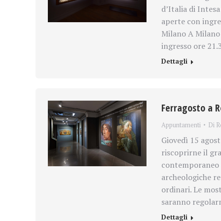
d’Italia di Inte
aperte con ingress
Milano A Milano 
ingresso ore 21.3
Dettagli
Ferragosto a Ro
Appuntamenti
Di
R
Giovedì 15 agosto
riscoprirne il gr
contemporaneo R
archeologiche re
ordinari. Le mos
saranno regolarm
Dettagli