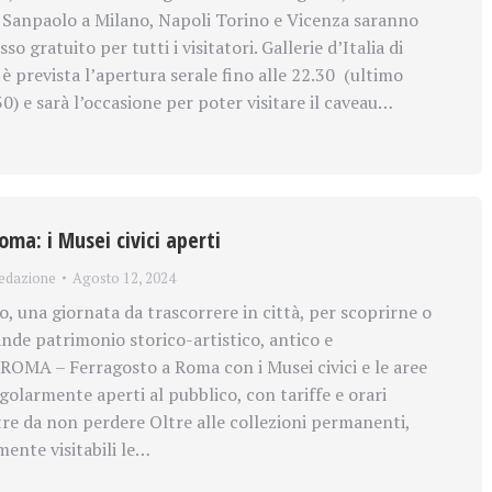
sa Sanpaolo a Milano, Napoli Torino e Vicenza saranno
o gratuito per tutti i visitatori. Gallerie d’Italia di
è prevista l’apertura serale fino alle 22.30 (ultimo
0) e sarà l’occasione per poter visitare il caveau…
ma: i Musei civici aperti
edazione
Agosto 12, 2024
, una giornata da trascorrere in città, per scoprirne o
ande patrimonio storico-artistico, antico e
OMA – Ferragosto a Roma con i Musei civici e le aree
golarmente aperti al pubblico, con tariffe e orari
tre da non perdere Oltre alle collezioni permanenti,
ente visitabili le…