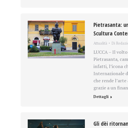
Pietrasanta: u
Scultura Cont
Attualità
Di
Redazi
LUCCA – Il volto 
Pietrasanta, cam
infatti, l’icona 
Internazionale 
che rende l’arte 
grazie a un fina
Dettagli
Gli dèi ritorna