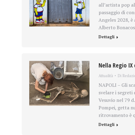
all’artista pop 
passaggio di cons
Angeles 2028, è 
Alberto Bonacos
Dettagli
Nella Regio IX 
Attualità
Di
Redazi
NAPOLI – Gli sca
svelare i segreti
Vesuvio nel 79 d.
Pompei, getta nuo
ritrovamento è q
Dettagli