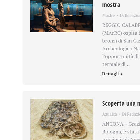
mostra
Mostre
Di
Redazio
REGGIO CALABRIA
(MArRC) ospita f
bronzi di San Cas
Archeologico Naz
l’opportunità di
termale di…
Dettagli
Scoperta una n
Attualità
Di
Redazi
ANCONA – Grazie
Bologna, è stata
provincia di Anco