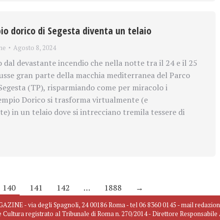
io dorico di Segesta diventa un telaio
ne
Agosto 8, 2024
dal devastante incendio che nella notte tra il 24 e il 25
russe gran parte della macchia mediterranea del Parco
Segesta (TP), risparmiando come per miracolo i
mpio Dorico si trasforma virtualmente (e
 in un telaio dove si intrecciano tremila tessere di
140
141
142
…
1888
→
INE - via degli Spagnoli, 24 00186 Roma - tel 06 8360 0145 - mail redazio
e Cultura registrato al Tribunale di Roma n. 270/2014 - Direttore Responsabil