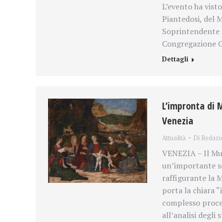
L’evento ha vist
Piantedosi, del 
Soprintendente S
Congregazione O
Dettagli
L’impronta di 
Venezia
Attualità
Di
Redazi
VENEZIA – Il Mu
un’importante sco
raffigurante la 
porta la chiara
complesso proces
all’analisi degli