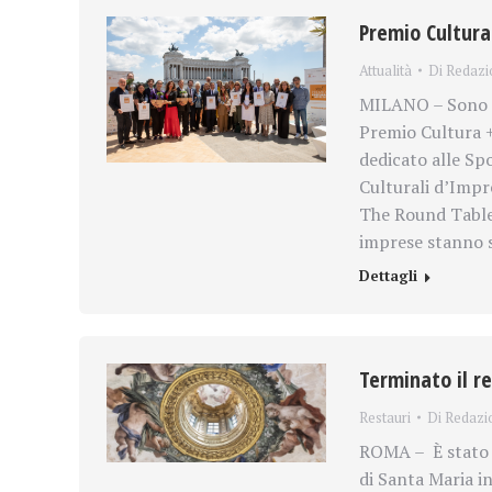
Premio Cultura 
Attualità
Di
Redazi
MILANO – Sono uf
Premio Cultura +
dedicato alle Sp
Culturali d’Impr
The Round Table. 
imprese stanno 
Dettagli
Terminato il r
Restauri
Di
Redazi
ROMA – È stato p
di Santa Maria i