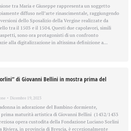
unione tra Maria e Giuseppe rappresenta un soggetto
iamente diffuso nell’arte rinascimentale, raggiungendo
 versioni dello Sposalizio della Vergine realizzate da
llo tra il 1503 e il 1504. Questi due capolavori, simili
 aspetti, sono ora protagonisti di un confronto
ie alla digitalizzazione in altissima definizione a…
lini” di Giovanni Bellini in mostra prima del
one
Dicembre 19, 2023
donna in adorazione del Bambino dormiente,
 prima maturità artistica di Giovanni Bellini (1432/1433
preziosa opera custodita della Fondazione Luciano Sorlini
a Riviera, in provincia di Brescia, è eccezionalmente