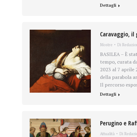
Dettagli
Caravaggio, il
Mostre
Di
Redazio
BASILEA – È stat
tempo, curata da
2023 al 7 aprile
della parabola ar
Il percorso espo
Dettagli
Perugino e Raff
Attualità
Di
Redazi