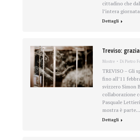
cittadino che da
l’intera giornata
Dettagli
Treviso: grazi
Mostre
Di
Pietro F
TREVISO – Gli sp
fino all’11 febbr
svizzero Simon B
collaborazione c
Pasquale Lettieri
mostra è parte
Dettagli