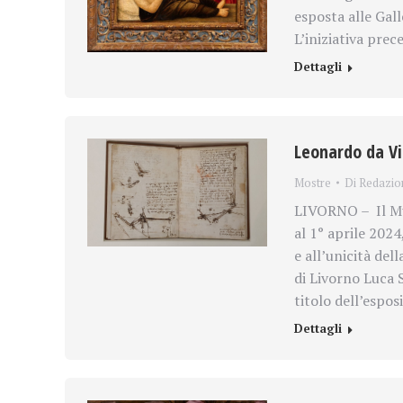
esposta alle Gall
L’iniziativa pre
Dettagli
Leonardo da Vin
Mostre
Di
Redazio
LIVORNO – Il Mus
al 1° aprile 2024
e all’unicità del
di Livorno Luca S
titolo dell’espo
Dettagli