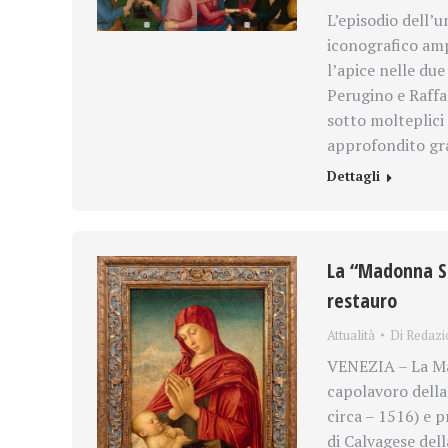
L’episodio dell’
iconografico amp
l’apice nelle due
Perugino e Raffae
sotto molteplici
approfondito graz
Dettagli
La “Madonna Sor
restauro
Attualità
Di
Redazi
VENEZIA – La Ma
capolavoro della
circa – 1516) e 
di Calvagese dell