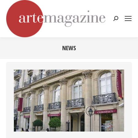
Cerca:
NEWS
Tu sei qui: