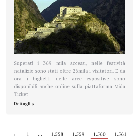
Superati i 369 mila accessi, nelle festività
natalizie sono stati oltre 26mila i visitatori. E da
ora i biglietti delle aree espositive sono
disponibili anche online sulla piattaforma Mida
Ticket
Dettagli
←
1
…
1.558
1.559
1.560
1.561