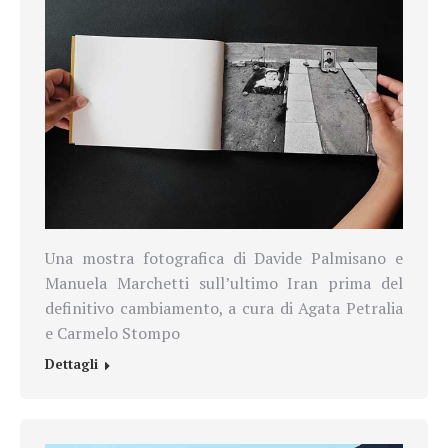
Una mostra fotografica di Davide Palmisano e
Manuela Marchetti sull’ultimo Iran prima del
definitivo cambiamento, a cura di Agata Petralia
e Carmelo Stompo
Dettagli