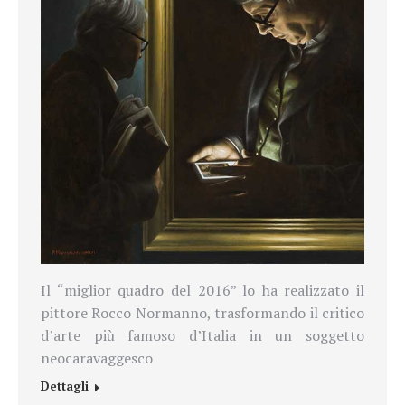
Il “miglior quadro del 2016” lo ha realizzato il
pittore Rocco Normanno, trasformando il critico
d’arte più famoso d’Italia in un soggetto
neocaravaggesco
Dettagli