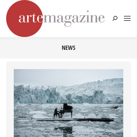
Cerca:
NEWS
Tu sei qui: