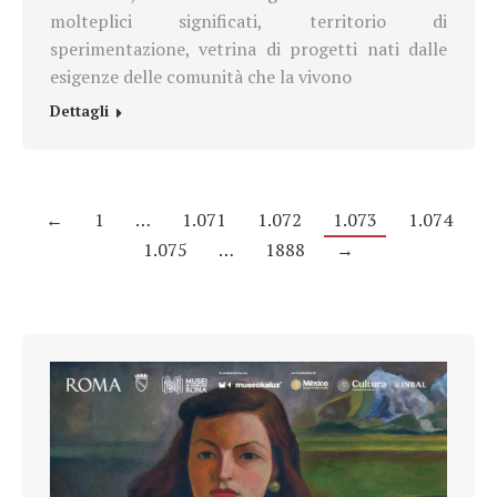
molteplici significati, territorio di
sperimentazione, vetrina di progetti nati dalle
esigenze delle comunità che la vivono
Dettagli
←
1
…
1.071
1.072
1.073
1.074
1.075
…
1888
→