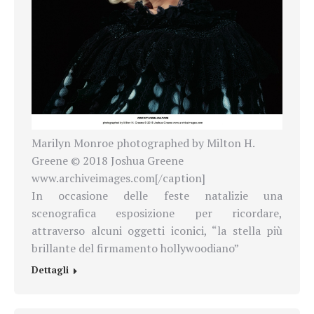
Marilyn Monroe photographed by Milton H.
Greene © 2018 Joshua Greene
www.archiveimages.com[/caption]
In occasione delle feste natalizie una
scenografica esposizione per ricordare,
attraverso alcuni oggetti iconici, “la stella più
brillante del firmamento hollywoodiano”
Dettagli