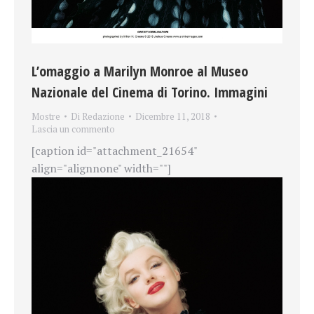
L’omaggio a Marilyn Monroe al Museo
Nazionale del Cinema di Torino. Immagini
Mostre
Di
Redazione
Dicembre 11, 2018
Lascia un commento
[caption id="attachment_21654"
align="alignnone" width=""]