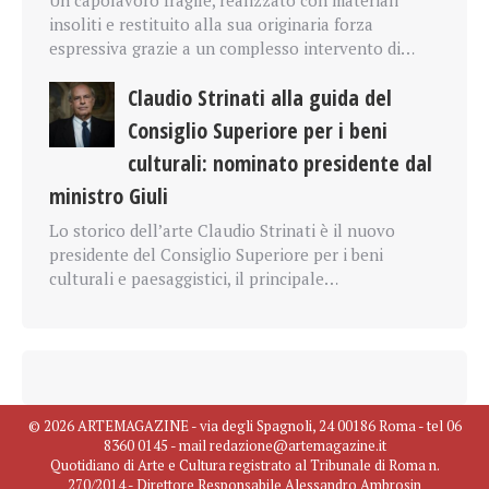
Un capolavoro fragile, realizzato con materiali
insoliti e restituito alla sua originaria forza
espressiva grazie a un complesso intervento di…
Claudio Strinati alla guida del
Consiglio Superiore per i beni
culturali: nominato presidente dal
ministro Giuli
Lo storico dell’arte Claudio Strinati è il nuovo
presidente del Consiglio Superiore per i beni
culturali e paesaggistici, il principale…
© 2026 ARTEMAGAZINE - via degli Spagnoli, 24 00186 Roma - tel 06
8360 0145 - mail redazione@artemagazine.it
Quotidiano di Arte e Cultura registrato al Tribunale di Roma n.
270/2014 - Direttore Responsabile Alessandro Ambrosin