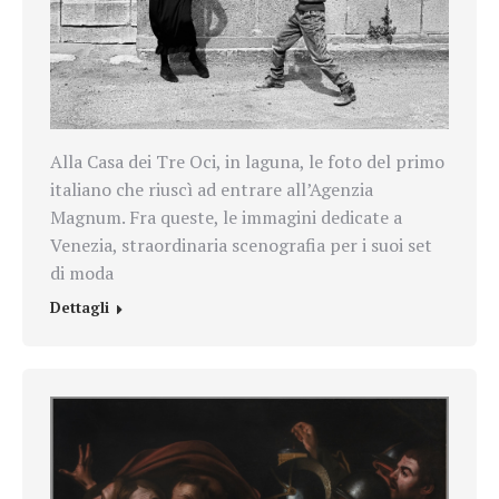
Alla Casa dei Tre Oci, in laguna, le foto del primo
italiano che riuscì ad entrare all’Agenzia
Magnum. Fra queste, le immagini dedicate a
Venezia, straordinaria scenografia per i suoi set
di moda
Dettagli