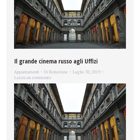
Il grande cinema russo agli Uffizi
Appuntamenti
Di
Redazione
Luglio 30, 2019
Lascia un commento