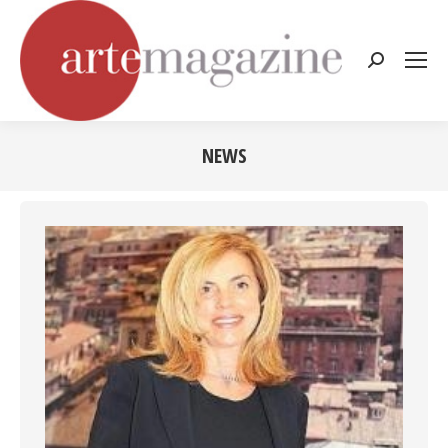
Cerca:
NEWS
Tu sei qui: