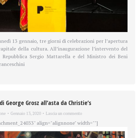
nedì 13 gennaio, tre giorni di celebrazioni per l’apertura
pitale della cultura. All’inaugurazione l’intervento del
a Repubblica Sergio Mattarella e del Ministro dei Beni
Franceschini
i George Grosz all’asta da Christie’s
one
Gennaio 13, 2020
Lascia un commento
achment_24033" align="alignnone" width=""]