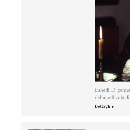
Lunedì 13 gennai
della pellicola d
Dettagli