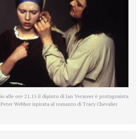
o alle ore 21.15 il dipinto di Jan Vermeer è protagonista
i Peter Webber ispirata al romanzo di Tracy Chevalier