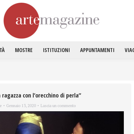
HOME
ATTUALITÀ
MOSTRE
ISTITUZ
TÀ
MOSTRE
ISTITUZIONI
APPUNTAMENTI
VIA
 ragazza con l’orecchino di perla”
e
Gennaio 13, 2020
Lascia un commento