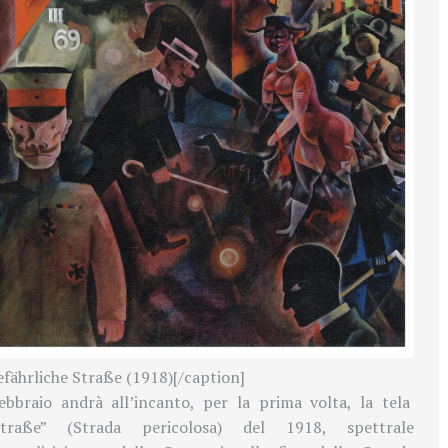
fährliche Straße (1918)[/caption]
ebbraio
andrà all’incanto
, per la prima volta, la tela
Straße” (Strada pericolosa) del 1918, spettrale