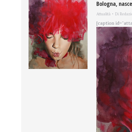
Bologna, nasce 
Attualità
Di
Redazi
[caption id="att