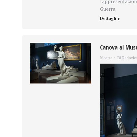
rappresentazion
Guerra
Dettagli
Canova al Muse
Mostre
Di
Redazio