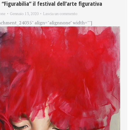
“Figurabilia” il festival dell’arte figurativa
one
Gennaio 13, 2020
Lascia un commento
achment_24035" align="alignnone" width=""]