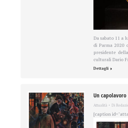
Da sabato 11 a lu
di Parma 2020 ca
presidente dell
culturali Dario 
Dettagli
Un capolavoro d
Attualità
Di
Redazi
[caption id="att