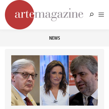
Cerca:
NEWS
Tu sei qui: