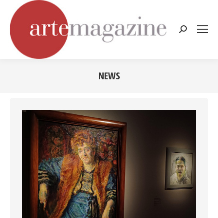
Cerca:
NEWS
Tu sei qui: