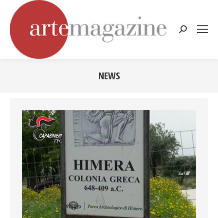
Cerca:
NEWS
Tu sei qui: