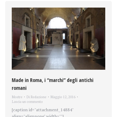
Made in Roma, i “marchi” degli antichi
romani
Mostre
Di
Redazione
Maggio 12, 2016
Lascia un commento
[caption id="attachment_14884"
align="alignnone" width=""]