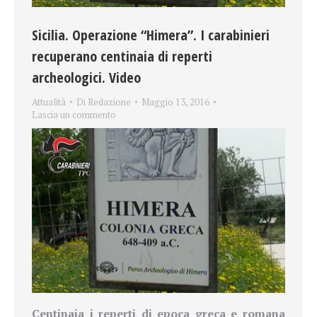
Sicilia. Operazione “Himera”. I carabinieri
recuperano centinaia di reperti
archeologici. Video
Attualità
Di
Redazione
Maggio 13, 2016
Lascia un commento
Centinaia i reperti di epoca greca e romana