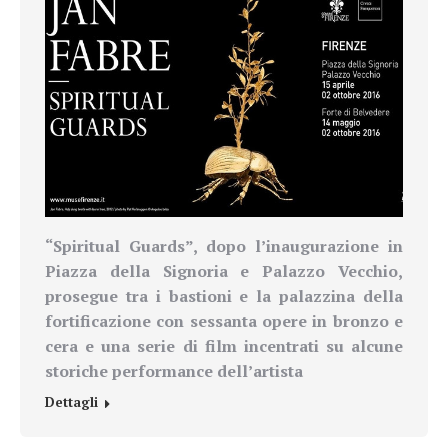
“Spiritual Guards”, dopo l’inaugurazione in
Piazza della Signoria e Palazzo Vecchio,
prosegue
tra i bastioni e la palazzina della
fortificazione
con sessanta opere in bronzo e
cera e una serie di film incentrati su alcune
storiche performance dell’artista
Dettagli