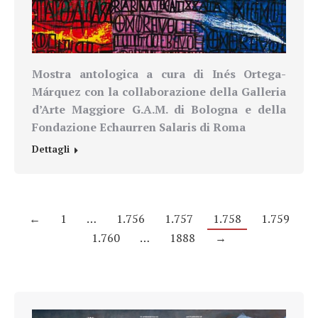
Mostra antologica a cura di Inés Ortega-
Márquez con la collaborazione della Galleria
d’Arte Maggiore G.A.M. di Bologna e della
Fondazione Echaurren Salaris di Roma
Dettagli
←
1
…
1.756
1.757
1.758
1.759
1.760
…
1888
→