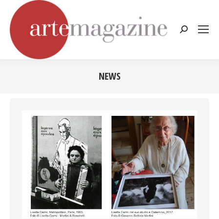
Cerca:
NEWS
Tu sei qui: