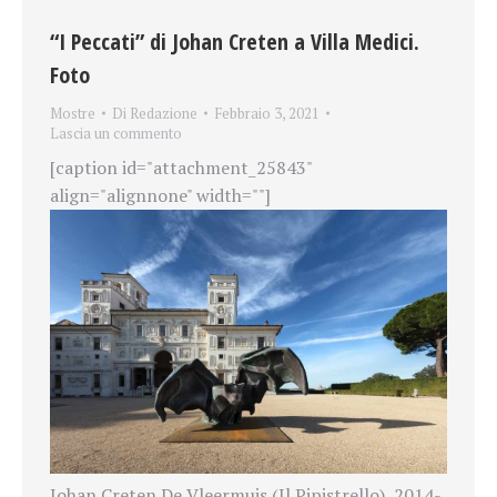
“I Peccati” di Johan Creten a Villa Medici.
Foto
Mostre
Di
Redazione
Febbraio 3, 2021
Lascia un commento
[caption id="attachment_25843"
align="alignnone" width=""]
Johan Creten De Vleermuis (Il Pipistrello), 2014-