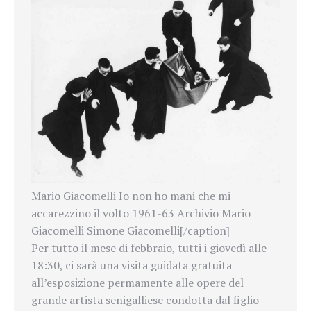
Mario Giacomelli Io non ho mani che mi
accarezzino il volto 1961-63 Archivio Mario
Giacomelli Simone Giacomelli[/caption]
Per tutto il mese di febbraio, tutti i giovedì alle
18:30, ci sarà una visita guidata gratuita
all’esposizione permamente alle opere del
grande artista senigalliese condotta dal figlio