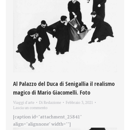
Al Palazzo del Duca di Senigallia il realismo
magico di Mario Giacomelli. Foto
Viaggi d'arte
Di
Redazione
Febbraio 3, 2021
Lascia un commento
[caption id="attachment_25841"
align="alignnone" width=""]