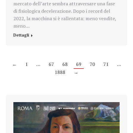
mercato dell’arte sembra attraversare una fase
di fisiologica decelerazione. Dopo i record del
2022, la macchina si è rallentata: meno vendite,
meno…
Dettagli
←
1
…
67
68
69
70
71
…
1888
→