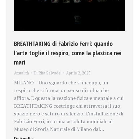
BREATHTAKING di Fabrizio Ferri: quando
l’arte toglie il respiro, come la plastica nei
mari
Attualità
Di
Rita Salvadei
Aprile 2, 2025
MILANO – Uno sguardo che si inceppa, un
respiro che si ferma, un senso di colpa che
affiora. È questa la reazione fisica e mentale a cui
BREATHTAKING costringe chi attraversa il suo
spazio nero e saturo di silenzio. L’installazione di
Fabrizio Ferri, in prima assoluta mondiale al
Museo di Storia Naturale di Milano dal…
Dettagli