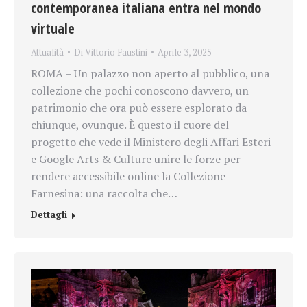
contemporanea italiana entra nel mondo
virtuale
Attualità
Di
Vittorio Faustini
Aprile 3, 2025
ROMA – Un palazzo non aperto al pubblico, una
collezione che pochi conoscono davvero, un
patrimonio che ora può essere esplorato da
chiunque, ovunque. È questo il cuore del
progetto che vede il Ministero degli Affari Esteri
e Google Arts & Culture unire le forze per
rendere accessibile online la Collezione
Farnesina: una raccolta che…
Dettagli