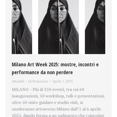
Milano Art Week 2025: mostre, incontri e
performance da non perdere
Attualità
Di
Redazione
Aprile 1, 2025
MILANO – Più di 350 eventi, tra cui 60
inaugurazioni, 50 workshop, talk e presentazioni,
oltre 50 visite guidate e studio visit, si
snoderanno attraverso Milano dall’1 al 6 aprile
2025, dando forma a un palinsesto che coinvolge