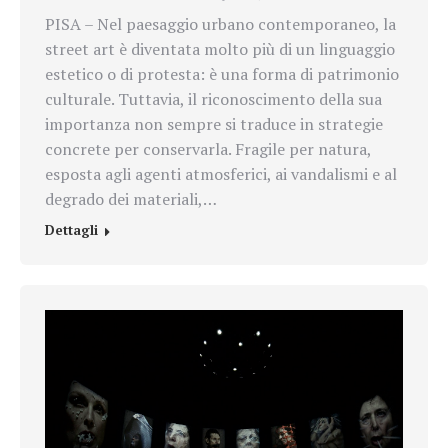
PISA – Nel paesaggio urbano contemporaneo, la
street art è diventata molto più di un linguaggio
estetico o di protesta: è una forma di patrimonio
culturale. Tuttavia, il riconoscimento della sua
importanza non sempre si traduce in strategie
concrete per conservarla. Fragile per natura,
esposta agli agenti atmosferici, ai vandalismi e al
degrado dei materiali,…
Dettagli