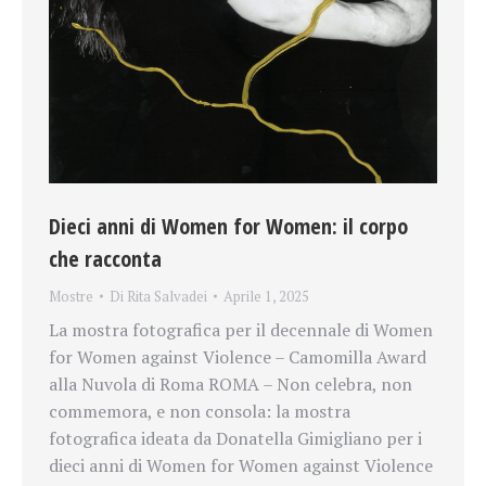
Dieci anni di Women for Women: il corpo
che racconta
Mostre
Di
Rita Salvadei
Aprile 1, 2025
La mostra fotografica per il decennale di Women
for Women against Violence – Camomilla Award
alla Nuvola di Roma ROMA – Non celebra, non
commemora, e non consola: la mostra
fotografica ideata da Donatella Gimigliano per i
dieci anni di Women for Women against Violence