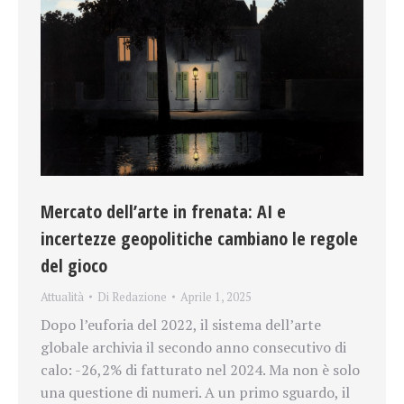
Mercato dell’arte in frenata: AI e
incertezze geopolitiche cambiano le regole
del gioco
Attualità
Di
Redazione
Aprile 1, 2025
Dopo l’euforia del 2022, il sistema dell’arte
globale archivia il secondo anno consecutivo di
calo: -26,2% di fatturato nel 2024. Ma non è solo
una questione di numeri. A un primo sguardo, il