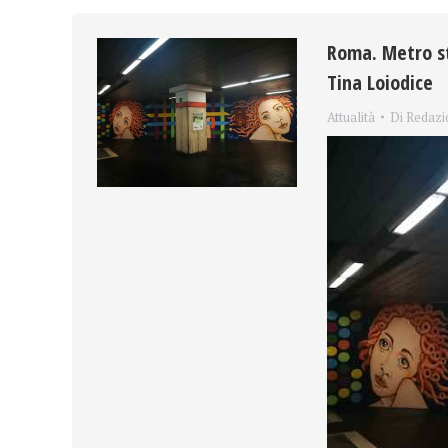
Roma. Metro st
Tina Loiodice
Attualità
Di
Redazi