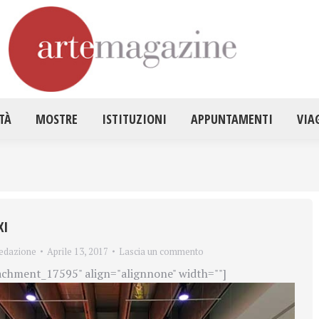
HOME
ATTUALITÀ
MOSTRE
ISTITUZ
TÀ
MOSTRE
ISTITUZIONI
APPUNTAMENTI
VIA
XI
edazione
Aprile 13, 2017
Lascia un commento
achment_17595" align="alignnone" width=""]