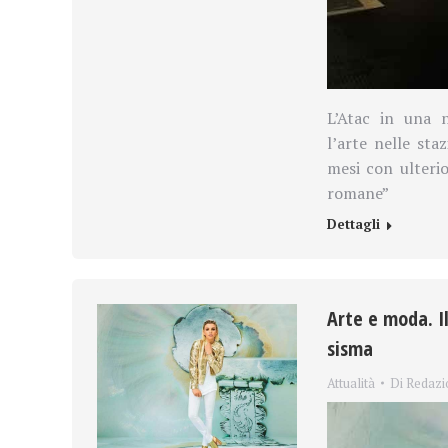
L’Atac in una 
l’arte nelle sta
mesi con ulterio
romane”
Dettagli
Arte e moda. I
sisma
Attualità
Di
Redazi