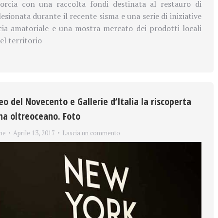
orcia con una raccolta fondi destinata al restauro di
esionata durante il recente sisma e una serie di iniziative
cia amatoriale e una mostra mercato dei prodotti locali
el territorio
o del Novecento e Gallerie d’Italia la riscoperta
ana oltreoceano. Foto
ne
Aprile 13, 2017
Lascia un commento