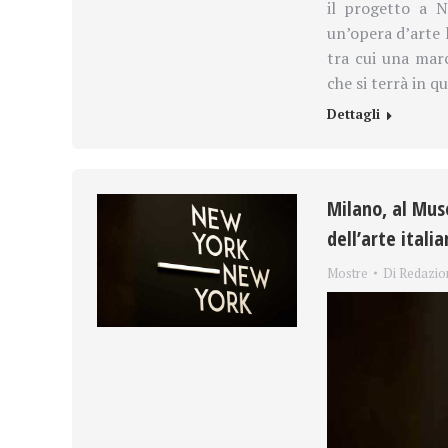
il progetto a N
un’opera d’
arte
l
tra cui una mar
che si terrà in qu
Dettagli
Milano, al Muse
dell’arte itali
Mostre
Di
Redazio