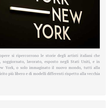
opere si ripercorrono le storie
degli artisti italiani che
 soggiornato, lavorato, esposto negli Stati Uniti, e in
ew York, o solo immaginato il nuovo mondo, tutti alla
irito più libero e di modelli differenti rispetto alla vecchia