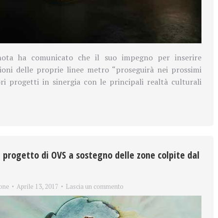
nota ha comunicato che il suo impegno per inserire
zioni delle proprie linee metro “proseguirà nei prossimi
ri progetti in sinergia con le principali realtà culturali
l progetto di OVS a sostegno delle zone colpite dal
one
Aprile 13, 2017
Lascia un commento