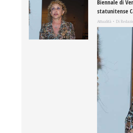
Biennale di Ven
statunitense 
Attualità
Di
Redazi