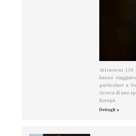
Attraverso 150 
hanno viaggiato,
particolare a N
ricerca di uno sp
Europa
Dettagli