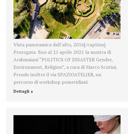
Vista panoramica dall’alto, 2016[/caption]
Prorogata fino al 25 aprile 2021 la mostra di
Arahmaiani “POLITICS OF DISASTER Gender,
Environment, Religion”, a cura di Marco Scotini.
Prende inoltre il via SPAZIOATELIER, un
percorso di workshop pomeridiani
Dettagli