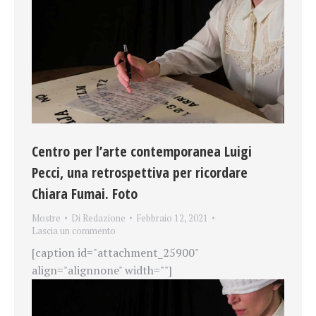
Centro per l’arte contemporanea Luigi
Pecci, una retrospettiva per ricordare
Chiara Fumai. Foto
Mostre
Di
Redazione
Febbraio 12, 2021
Lascia un commento
[caption id="attachment_25900"
align="alignnone" width=""]