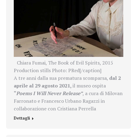
Chiara Fumai, The Book of Evil Spirits, 2015
Production stills Photo: PRed[/caption]
A tre anni dalla sua prematura scomparsa,
dal 2
aprile al 29 agosto 2021,
il museo ospita
“
Poems I Will Never Release”
, a cura di
Milovan
Farronato e Francesco Urbano Ragazzi in
collaborazione con Cristiana Perrella
Dettagli