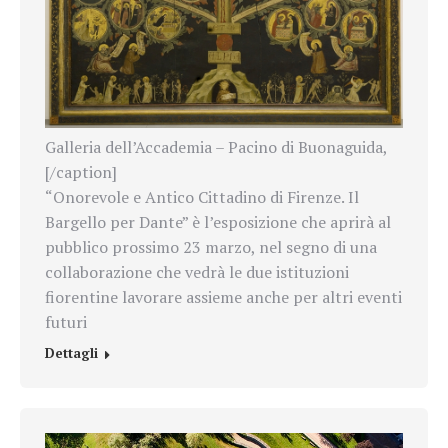
Galleria dell’Accademia – Pacino di Buonaguida,
[/caption]
“Onorevole e Antico Cittadino di Firenze. Il
Bargello per Dante” è l’esposizione che aprirà al
pubblico prossimo 23 marzo, nel segno di una
collaborazione che vedrà le due istituzioni
fiorentine lavorare assieme anche per altri eventi
futuri
Dettagli