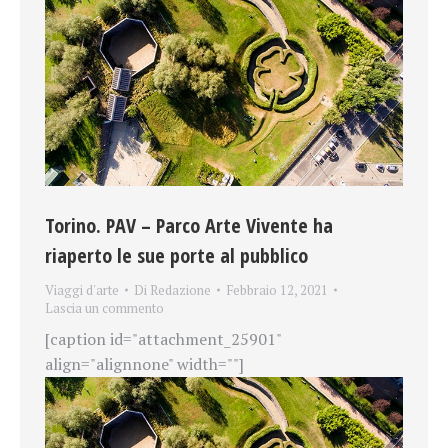
Torino. PAV – Parco Arte Vivente ha
riaperto le sue porte al pubblico
Viaggi d'arte
Di
Redazione
Febbraio 12, 2021
Lascia un commento
[caption id="attachment_25901"
align="alignnone" width=""]