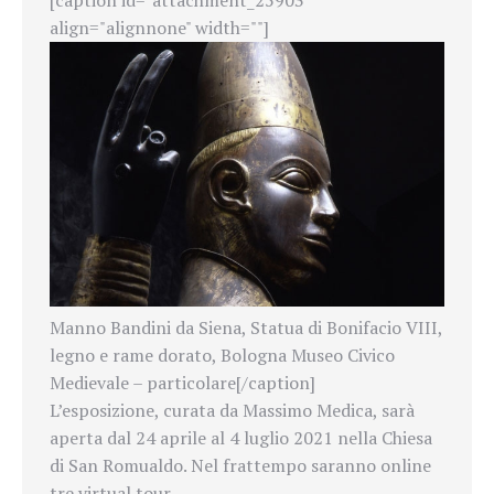
align="alignnone" width=""]
Manno Bandini da Siena, Statua di Bonifacio VIII,
legno e rame dorato, Bologna Museo Civico
Medievale – particolare[/caption]
L’esposizione, curata da Massimo Medica, sarà
aperta dal 24 aprile al 4 luglio 2021 nella Chiesa
di San Romualdo. Nel frattempo saranno online
tre virtual tour