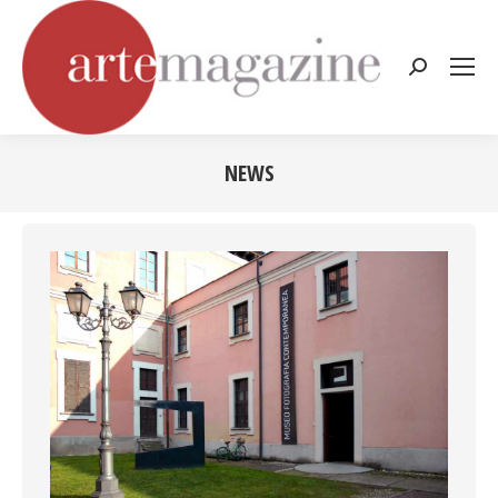
Cerca:
NEWS
Tu sei qui: