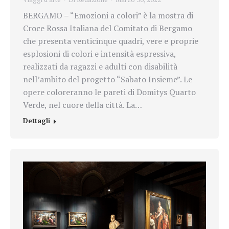
BERGAMO – “Emozioni a colori” è la mostra di
Croce Rossa Italiana del Comitato di Bergamo
che presenta venticinque quadri, vere e proprie
esplosioni di colori e intensità espressiva,
realizzati da ragazzi e adulti con disabilità
nell’ambito del progetto “Sabato Insieme”. Le
opere coloreranno le pareti di Domitys Quarto
Verde, nel cuore della città. La…
Dettagli