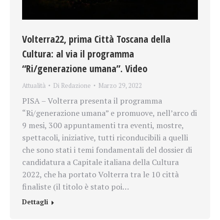
Volterra22, prima Città Toscana della
Cultura: al via il programma
“Ri/generazione umana”. Video
Attualità
Di
Redazione
Marzo 29, 2022
PISA – Volterra presenta il programma
“Ri/generazione umana” e promuove, nell’arco di
9 mesi, 300 appuntamenti tra eventi, mostre,
spettacoli, iniziative, tutti riconducibili a quelli
che sono stati i temi fondamentali del dossier di
candidatura a Capitale italiana della Cultura
2022, che ha portato Volterra tra le 10 città
finaliste (il titolo è stato poi…
Dettagli