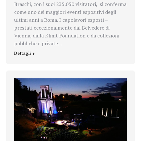
Braschi, con i suoi 235.050 visitatori, si conferma
come uno dei maggiori eventi espositivi degli
ultimi anni a Roma. I capolavori esposti –
prestati eccezionalmente dal Belvedere di
Vienna, dalla Klimt Foundation e da collezioni
pubbliche e private…
Dettagli