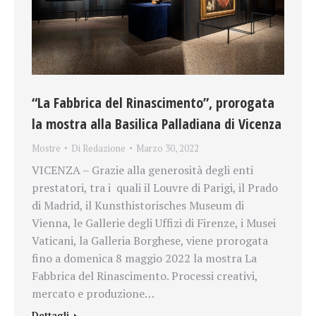
“La Fabbrica del Rinascimento”, prorogata
la mostra alla Basilica Palladiana di Vicenza
Mostre
Di
Redazione
Marzo 30, 2022
VICENZA – Grazie alla generosità degli enti
prestatori, tra i quali il Louvre di Parigi, il Prado
di Madrid, il Kunsthistorisches Museum di
Vienna, le Gallerie degli Uffizi di Firenze, i Musei
Vati­cani, la Galleria Borghese, viene prorogata
fino a domenica 8 maggio 2022 la mostra La
Fabbrica del Rinascimento. Processi creativi,
mercato e produzione…
Dettagli