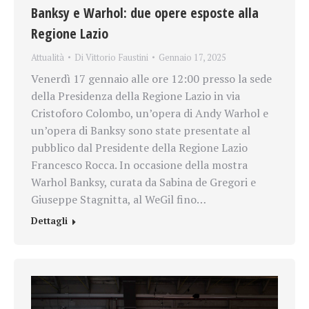
Banksy e Warhol: due opere esposte alla
Regione Lazio
Attualità
Di
Vittorio Faustini
Gennaio 17, 2025
Venerdì 17 gennaio alle ore 12:00 presso la sede
della Presidenza della Regione Lazio in via
Cristoforo Colombo, un’opera di Andy Warhol e
un’opera di Banksy sono state presentate al
pubblico dal Presidente della Regione Lazio
Francesco Rocca. In occasione della mostra
Warhol Banksy, curata da Sabina de Gregori e
Giuseppe Stagnitta, al WeGil fino…
Dettagli