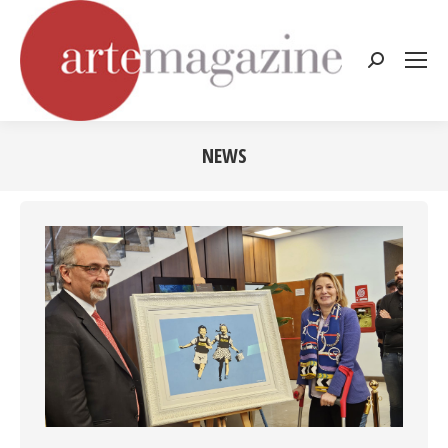
Cerca:
NEWS
Tu sei qui: