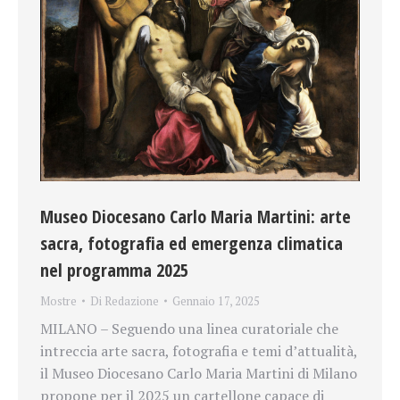
Museo Diocesano Carlo Maria Martini: arte
sacra, fotografia ed emergenza climatica
nel programma 2025
Mostre
Di
Redazione
Gennaio 17, 2025
MILANO – Seguendo una linea curatoriale che
intreccia arte sacra, fotografia e temi d’attualità,
il Museo Diocesano Carlo Maria Martini di Milano
propone per il 2025 un cartellone capace di