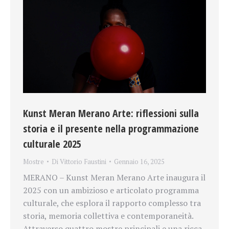
Kunst Meran Merano Arte: riflessioni sulla
storia e il presente nella programmazione
culturale 2025
Mostre
Di
Vittorio Faustini
Gennaio 16, 2025
MERANO – Kunst Meran Merano Arte inaugura il
2025 con un ambizioso e articolato programma
culturale, che esplora il rapporto complesso tra
storia, memoria collettiva e contemporaneità.
Attraverso quattro mostre principali e una ricca