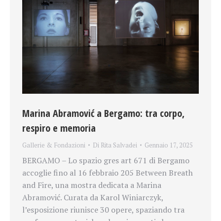
Marina Abramović a Bergamo: tra corpo,
respiro e memoria
Gallerie & Fondazioni
Di
Rita Salvadei
Gennaio 17, 2025
BERGAMO – Lo spazio gres art 671 di Bergamo
accoglie fino al 16 febbraio 205 Between Breath
and Fire, una mostra dedicata a Marina
Abramović. Curata da Karol Winiarczyk,
l’esposizione riunisce 30 opere, spaziando tra