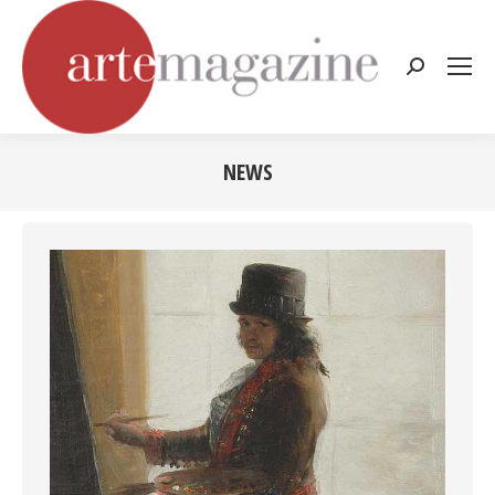
Cerca:
NEWS
Tu sei qui: