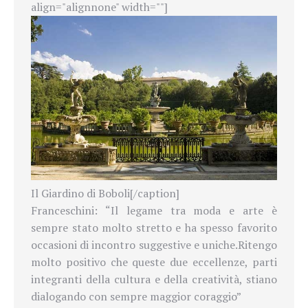
align="alignnone" width=""]
Il Giardino di Boboli[/caption]
Franceschini: “Il legame tra moda e arte è
sempre stato molto stretto e ha spesso favorito
occasioni di incontro suggestive e uniche.Ritengo
molto positivo che queste due eccellenze, parti
integranti della cultura e della creatività, stiano
dialogando con sempre maggior coraggio”