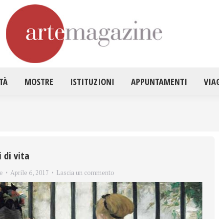
HOME
ATTUALITÀ
MOSTRE
ISTITUZ
TÀ
MOSTRE
ISTITUZIONI
APPUNTAMENTI
VIA
 di vita
e
Aprile 6, 2017
Lascia un commento