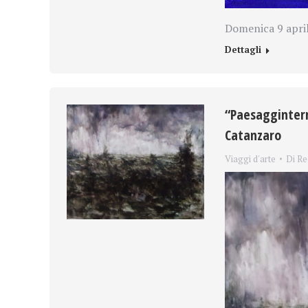
Domenica 9 april
Dettagli
“Paesaggintern
Catanzaro
Viaggi d'arte
Di
Re