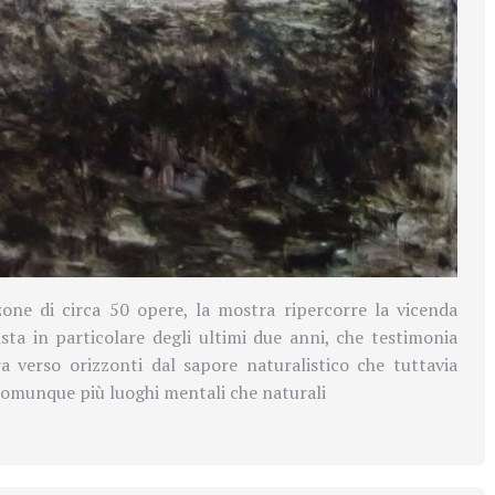
one di circa 50 opere, la mostra ripercorre la vicenda
tista in particolare degli ultimi due anni, che testimonia
a verso orizzonti dal sapore naturalistico che tuttavia
omunque più luoghi mentali che naturali