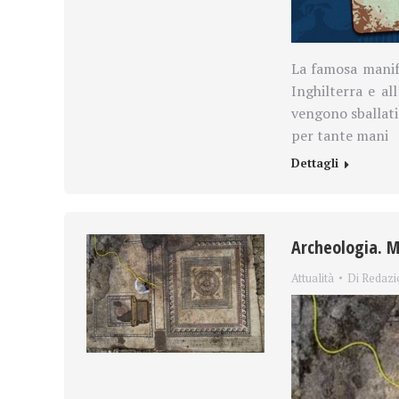
La famosa manif
Inghilterra e al
vengono sballati 
per tante mani
Dettagli
Archeologia. M
Attualità
Di
Redazi